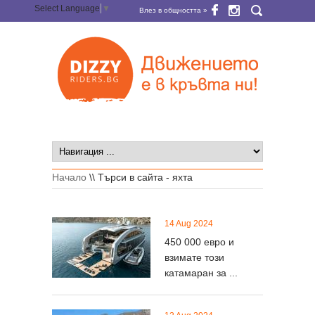
Select Language
▼
Влез в общността »
Начало
\\
Търси в сайта - яхта
14 Aug 2024
450 000 евро и
взимате този
катамаран за ...