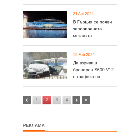
21 Apr 2024
В Гърция се появи
запорираната
мегаяхта ...
19 Feb 2024
Да взривиш
брониран S600 V12
в трафика на ...
‹
›
»
1
2
3
4
РЕКЛАМА