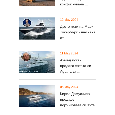
конфискувана ...
12 May 2024
Двете яхти на Марк
Зукърбърг изчезнаха
от ...
11 May 2024
Ахмед Доган
продава яхтата си
Agatha за ...
05 May 2024
Кирил Домусчиев
продаде
поръчковата си яхта
...