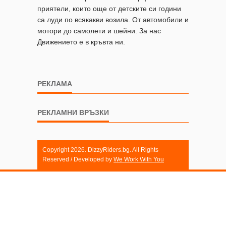
приятели, които още от детските си години
са луди по всякакви возила. От автомобили и
мотори до самолети и шейни. За нас
Движението е в кръвта ни.
РЕКЛАМА
РЕКЛАМНИ ВРЪЗКИ
Copyright 2026. DizzyRiders.bg. All Rights
Reserved / Developed by
We Work With You