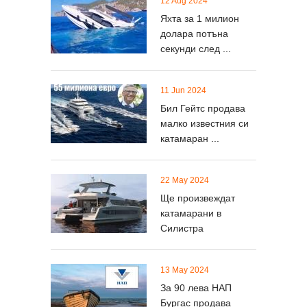
12 Aug 2024
Яхта за 1 милион
долара потъна
секунди след ...
11 Jun 2024
Бил Гейтс продава
малко известния си
катамаран ...
22 May 2024
Ще произвеждат
катамарани в
Силистра
13 May 2024
За 90 лeвa НАП
Бургас продава