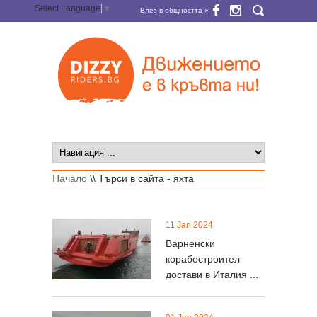
Select Language
▼
Влез в общността »
Начало
\\
Търси в сайта - яхта
11 Jan 2024
Варненски
корабостроител
достави в Италия ...