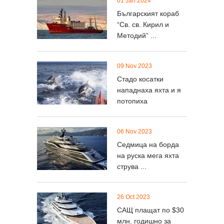
01 Jan 2024
Българският кораб
“Св. св. Кирил и
Методий” ...
09 Nov 2023
Стадо косатки
нападнаха яхта и я
потопиха
06 Nov 2023
Седмица на борда
на руска мега яхта
струва ...
26 Oct 2023
САЩ плащат по $30
млн. годишно за