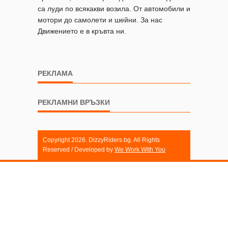
са луди по всякакви возила. От автомобили и
мотори до самолети и шейни. За нас
Движението е в кръвта ни.
РЕКЛАМА
РЕКЛАМНИ ВРЪЗКИ
Copyright 2026. DizzyRiders.bg. All Rights
Reserved / Developed by
We Work With You