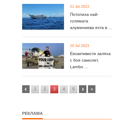
21 Jul 2023
Потопиха най-
голямата
алуминиева яхта в ...
20 Jul 2023
Екоактивисти заляха
с боя самолет,
Lambo ...
‹
›
»
1
2
3
4
5
РЕКЛАМА