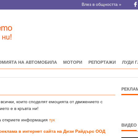
Влез в общността »
ОМИЯТА НА АВТОМОБИЛА
МОТОРИ
РЕПОРТАЖИ
ЛУДИ 
РЕКЛА
 всички, които споделят емоцията от движението с
ето е в кръвта ни!
да откриете информация
тук
ВИДЕО
 реклама
в интернет сайт
a
на Дизи Райдърс ООД