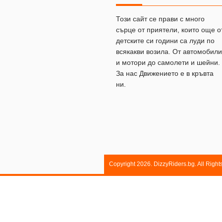
Този сайт се прави с много
сърце от приятели, които още о
детските си години са луди по
всякакви возила. От автомобили
и мотори до самолети и шейни.
За нас Движението е в кръвта
ни.
Copyright 2026. DizzyRiders.bg. All Righ