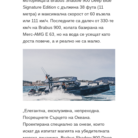
моторницата Brabus Shadow 900 Deep Blue
Signature Edition с дължина 38 фута (11
метра) и максимална скорост от 60 възела
или 111 км/ч. Последните са далеч от 330-те
км/ч на Brabus 900, колата базирана на
Merc-AMG E 63, но на вода се усещат като
доста повече, а и реално не са малко.
„Елегантна, ексклузивна, непреходна.
Посрещнете Сърцето на Океана.
Проектирана специално за онези, които
искат да изпитат магията на убедителната
морска динамика. Brabus Shadow 900 Deep