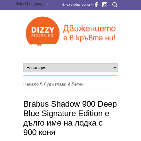
Select Language
▼
Влез в общността »
Начало
\\
Луди глави
\\
Летни
Brabus Shadow 900 Deep
Blue Signature Edition е
дълго име на лодка с
900 коня