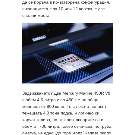
да се поръча в по-затворена конфигурация,
а капацитета е за 10 или 12 човека, с две
спални места.
Задвижването? Два Mercury Marine 450R V8
с обем 4,6 литра с по 450 к.с. за обща
мощност от 900 коня. Те с лекота понасят
тежащата 4,3 тона лодка, и логично си
харчат гориво, но пък резервоарите са с
обем от 730 литра. Което означава, по груба
сметка, че едно „до горе моля“ излиза около