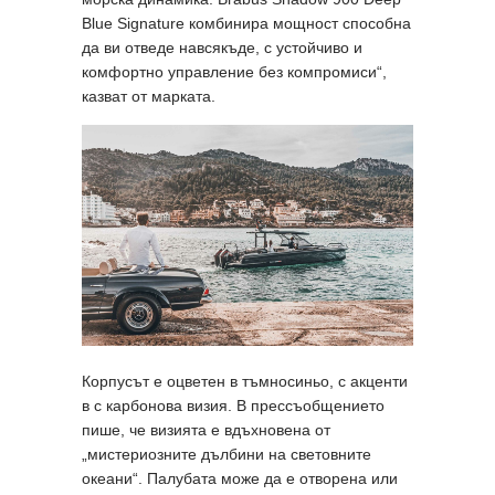
Blue Signature комбинира мощност способна
да ви отведе навсякъде, с устойчиво и
комфортно управление без компромиси“,
казват от марката.
Корпусът е оцветен в тъмносиньо, с акценти
в с карбонова визия. В прессъобщението
пише, че визията е вдъхновена от
„мистериозните дълбини на световните
океани“. Палубата може да е отворена или