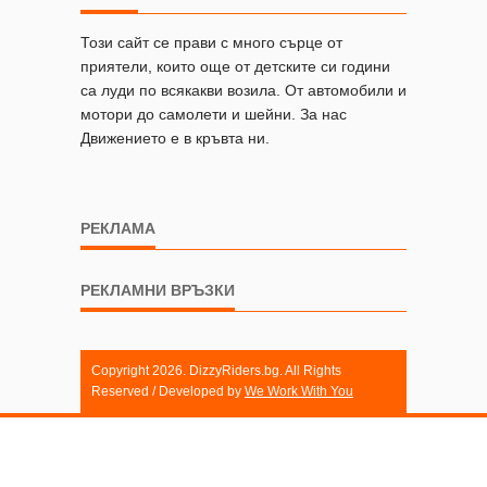
Този сайт се прави с много сърце от
приятели, които още от детските си години
са луди по всякакви возила. От автомобили и
мотори до самолети и шейни. За нас
Движението е в кръвта ни.
РЕКЛАМА
РЕКЛАМНИ ВРЪЗКИ
Copyright 2026. DizzyRiders.bg. All Rights
Reserved / Developed by
We Work With You