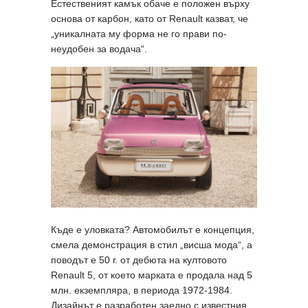
Естественият камък обаче е положен върху
основа от карбон, като от Renault казват, че
„уникалната му форма не го прави по-
неудобен за водача“.
Къде е уловката? Автомобилът е концепция,
смела демонстрация в стил „висша мода“, а
поводът е 50 г. от дебюта на култовото
Renault 5, от което марката е продала над 5
млн. екземпляра, в периода 1972-1984.
Дизайнът е разработен заедно с известния