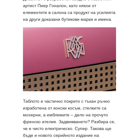
артист Пиер Гоналон, като някои от
елементите в салона са продукт на усилията
на други доказани бутикови марки и имена.
Таблото е частично покрито с тъкан ръчно
изработена от конски косъм, стелките са
мохерни, а емблемите – дело на прочуто
френско ателие. Задвижването? Разбира се,
че е чисто електрическо. Супер. Такова ще
бъде и новото серийното издание на