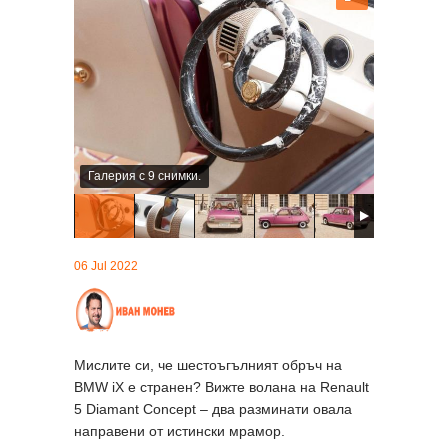
Галерия с 9 снимки.
06 Jul 2022
Мислите си, че шестоъгълният обръч на
BMW iX е странен? Вижте волана на Renault
5 Diamant Concept – два разминати овала
направени от истински мрамор.