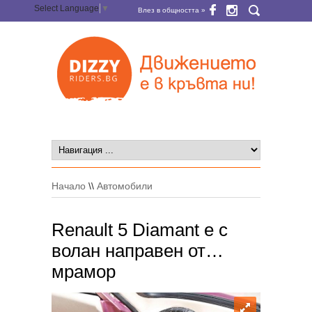
Select Language
▼
Влез в общността »
Начало
\\
Автомобили
Renault 5 Diamant е с
волан направен от…
мрамор