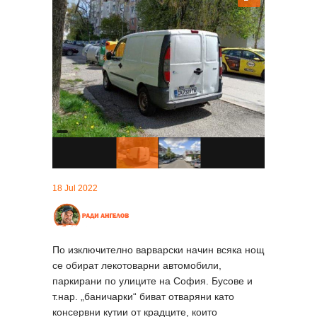
18 Jul 2022
По изключително варварски начин всяка нощ
се обират лекотоварни автомобили,
паркирани по улиците на София. Бусове и
т.нар. „баничарки“ биват отваряни като
консервни кутии от крадците, които