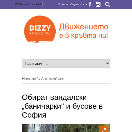
Select Language
▼
Влез в общността »
Начало
\\
Автомобили
Обират вандалски
„баничарки“ и бусове в
София