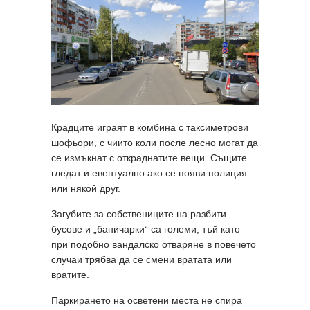
Крадците играят в комбина с таксиметрови
шофьори, с чиито коли после лесно могат да
се измъкнат с откраднатите вещи. Същите
гледат и евентуално ако се появи полиция
или някой друг.
Загубите за собствениците на разбити
бусове и „баничарки“ са големи, тъй като
при подобно вандалско отваряне в повечето
случаи трябва да се смени вратата или
вратите.
Паркирането на осветени места не спира