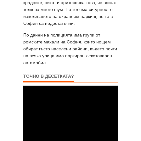
крадците, нито ги притеснява това, че вдигат
толкова много шум. По-голяма сигурност е
използването на охраняем паркинг, но те в
София са недостатъчни.
По данни на полицията има групи от
ромските махали на София, които нощем
обират гъсто населени райони, където почти
на всяка улица има паркиран лекотоварен
автомобил.
ТОЧНО В ДЕСЕТКАТА?