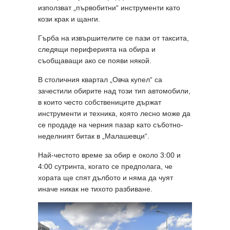
използват „първобитни“ инструменти като
кози крак и щанги.
Гърба на извършителите се пази от таксита,
следящи периферията на обира и
съобщаващи ако се появи някой.
В столичния квартал „Овча купел“ са
зачестили обирите над този тип автомобили,
в които често собствениците държат
инструменти и техника, която лесно може да
се продаде на черния пазар като съботно-
неделният битак в „Малашевци“.
Най-честото време за обир е около 3:00 и
4:00 сутринта, когато се предполага, че
хората ще спят дълбото и няма да чуят
иначе никак не тихото разбиване.