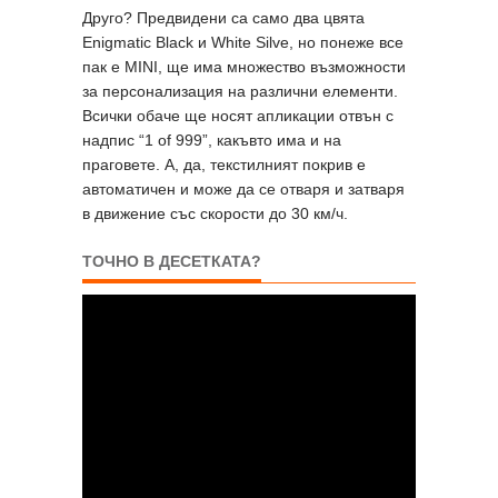
Друго? Предвидени са само два цвята
Enigmatic Black и White Silve, но понеже все
пак е MINI, ще има множество възможности
за персонализация на различни елементи.
Всички обаче ще носят апликации отвън с
надпис “1 of 999”, какъвто има и на
праговете. А, да, текстилният покрив е
автоматичен и може да се отваря и затваря
в движение със скорости до 30 км/ч.
ТОЧНО В ДЕСЕТКАТА?