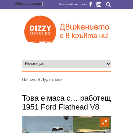
Select Language
▼
Влез в общността »
Начало
\\
Луди глави
Това е маса с… работещ
1951 Ford Flathead V8