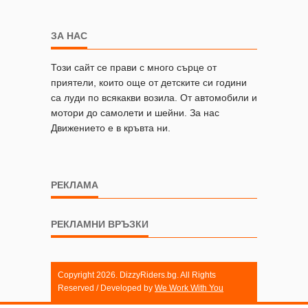
ЗА НАС
Този сайт се прави с много сърце от
приятели, които още от детските си години
са луди по всякакви возила. От автомобили и
мотори до самолети и шейни. За нас
Движението е в кръвта ни.
РЕКЛАМА
РЕКЛАМНИ ВРЪЗКИ
Copyright 2026. DizzyRiders.bg. All Rights
Reserved / Developed by
We Work With You