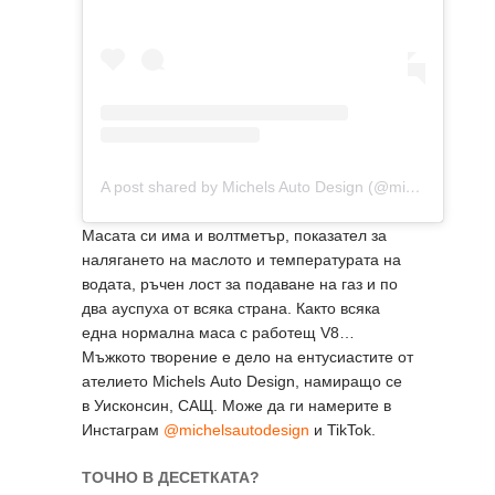
A post shared by Michels Auto Design (@michelsautodesign)
Масата си има и волтметър, показател за
налягането на маслото и температурата на
водата, ръчен лост за подаване на газ и по
два ауспуха от всяка страна. Както всяка
една нормална маса с работещ V8…
Мъжкото творение е дело на ентусиастите от
ателието Мichels Аuto Design, намиращо се
в Уисконсин, САЩ. Може да ги намерите в
Инстаграм
@michelsautodesign
и TikTok.
ТОЧНО В ДЕСЕТКАТА?