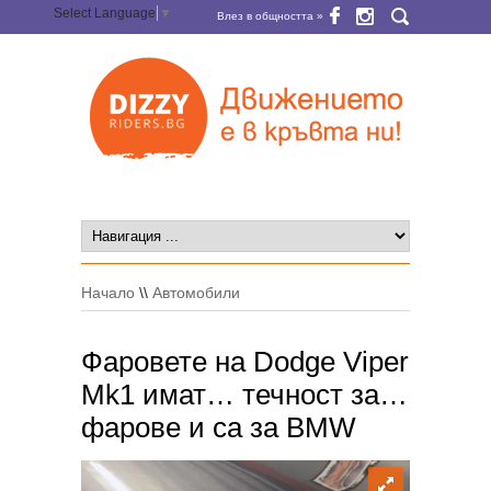
Select Language
▼
Влез в общността »
Начало
\\
Автомобили
Фаровете на Dodge Viper
Mk1 имат… течност за…
фарове и са за BMW