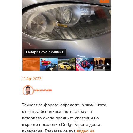
Галерия със 7 снимки.
11 Apr 2023
Течност за фарове определено звучи, като
от виц за блондинки, но тя е факт, а
историята около предните светлини на
първото поколение Dodge Viper е доста
интересна. Разказва се във
видео на