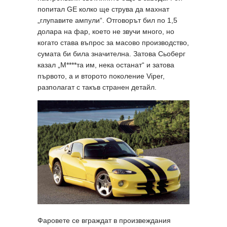
попитал GE колко ще струва да махнат
„глупавите ампули“. Отговорът бил по 1,5
долара на фар, което не звучи много, но
когато става въпрос за масово производство,
сумата би била значителна. Затова Сьоберг
казал „М****та им, нека останат“ и затова
първото, а и второто поколение Viper,
разполагат с такъв странен детайл.
Фаровете се вграждат в произвеждания