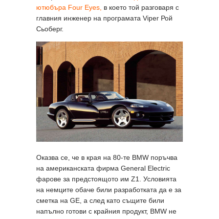
ютюбъра Four Eyes,
в което той разговаря с
главния инженер на програмата Viper Рой
Сьоберг.
Оказва се, че в края на 80-те BMW поръчва
на американската фирма General Electric
фарове за предстоящото им Z1. Условията
на немците обаче били разработката да е за
сметка на GE, а след като същите били
напълно готови с крайния продукт, BMW не