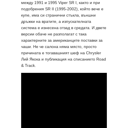
между 1991 и 1995 Viper SR I, както и при
подобрения SR II (1995-2002), който вече е
купе, има си странични стъкла, външни
дръжки на вратите, а изпускателната
система е изнесена отзад в средата. И двете
версии обаче не разполагат с така
характерните за американците поставки за
чаши. Не че салона няма място, просто
причината е тогавашният шеф на Chrysler
Лий Якока и публикация на списанието Road
& Track.