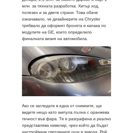
млн. за тяхната разработка. Хитър ход,
полезен и за двете страни. Това обаче
означавало, че дизайнерите на Chrysler
трябвало да оформят бронята и капака по
модулите на GE, което определило
финалната визия на автомобила.
Ако се загледате в една от снимките, ще
видите нещо като ампула пълна с оранжева
течност във фара. Тя е разграфена и реално
представлява нивелир, чрез който да бъдат
настройвани светлините още в завода. Рой