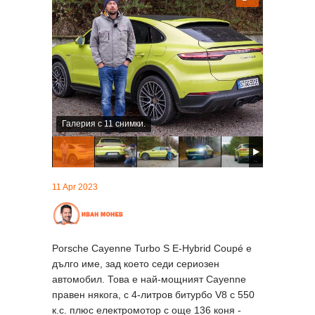
Галерия с 11 снимки.
11 Apr 2023
Porsche Cayenne Turbo S E-Hybrid Coupé е
дълго име, зад което седи сериозен
автомобил. Това е най-мощният Cayenne
правен някога, с 4-литров битурбо V8 с 550
к.с. плюс електромотор с още 136 коня -