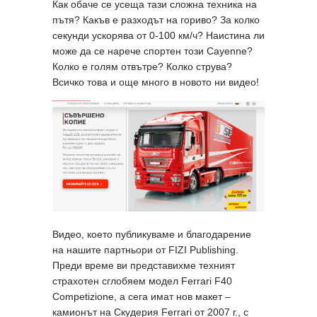
Как обаче се усеща тази сложна техника на
пътя? Какъв е разходът на гориво? За колко
секунди ускорява от 0-100 км/ч? Наистина ли
може да се нарече спортен този Cayenne?
Колко е голям отвътре? Колко струва?
Всичко това и още много в новото ни видео!
Видео, което публикуваме и благодарение
на нашите партньори от FIZI Publishing.
Преди време ви представихме техният
страхотен сглобяем модел Ferrari F40
Competizione, а сега имат нов макет –
камионът на Скудерия Ferrari от 2007 г., с