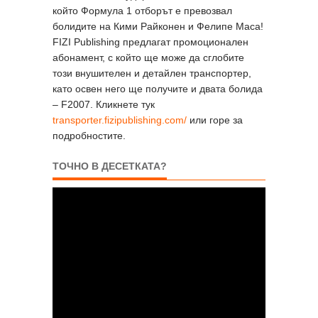
който Формула 1 отборът е превозвал
болидите на Кими Райконен и Фелипе Маса!
FIZI Publishing предлагат промоционален
абонамент, с който ще може да сглобите
този внушителен и детайлен транспортер,
като освен него ще получите и двата болида
– F2007. Кликнете тук
transporter.fizipublishing.com/
или горе за
подробностите.
ТОЧНО В ДЕСЕТКАТА?