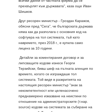
всички данни от частната фирма да се
прехвърлят към държавата", каза още Иван
Шишков.
Друг ресорен министър - Гроздан Каражов,
обясни пред "Сега", че българската държава
няма как да разполага с основния код на
софтуера на тол системата, тъй като
навремето, през 2018 г., е купила само
лиценз за 10 години.
Детайли за коментирания договор и за
липсващите кодове изнесе Георги
Терзийски, бивш шеф на пътната агенция по
времето, когато се изграждаше тол
системата. Той видя в разкритията на
настоящия ресорен министър "знак за
некомпетентност или целенасочено
преднамерено изказване на неистини по
отношение на администраторските (т.нар.
source) кодове на системата за събиране на