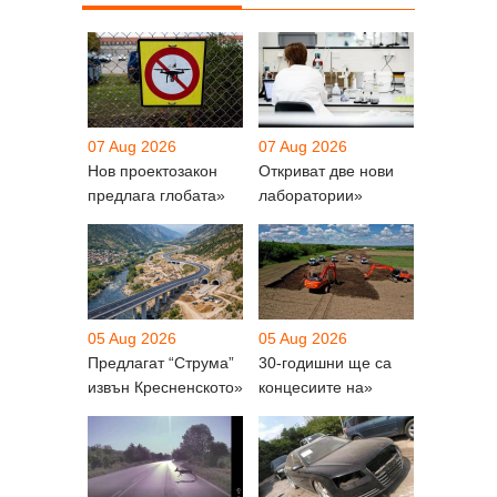
07 Aug 2026
07 Aug 2026
Нов проектозакон
Откриват две нови
предлага глобата»
лаборатории»
05 Aug 2026
05 Aug 2026
Предлагат “Струма”
30-годишни ще са
извън Кресненското»
концесиите на»