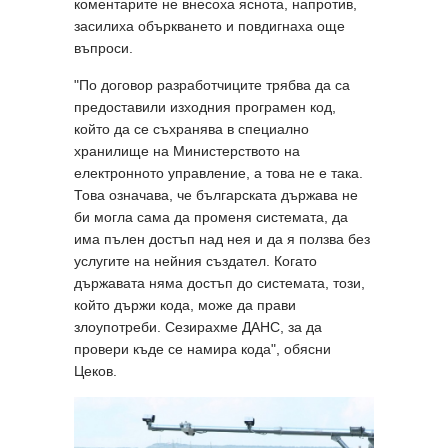
коментарите не внесоха яснота, напротив,
засилиха объркването и повдигнаха още
въпроси.
"По договор разработчиците трябва да са
предоставили изходния програмен код,
който да се съхранява в специално
хранилище на Министерството на
електронното управление, а това не е така.
Това означава, че българската държава не
би могла сама да променя системата, да
има пълен достъп над нея и да я ползва без
услугите на нейния създател. Когато
държавата няма достъп до системата, този,
който държи кода, може да прави
злоупотреби. Сезирахме ДАНС, за да
провери къде се намира кода", обясни
Цеков.