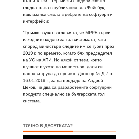
пътни такси". Терзийски сподели своята
гледна точка в публикация във Фейсбук,
навлизайки смело в дебрите на софтуери и
интерфейси:
"Гръмко звучат заглавията, че МРРБ търси
изходните кодове за тол системата, като
според министъра следите им се губят през
2019 г. по времето, когато бях председател
на УС на АПИ. Но някой от тези, които
шушнат в ухото на министъра, дали си
направи труда да прочете Договор № Д-7 от
16.01.2018 г., за да предаде на Андрей
Цеков, че два са разработените софтуерни
продукти специално за българската тол
система.
ТОЧНО В ДЕСЕТКАТА?