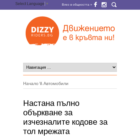
Select Language
▼
Влез в общността »
Начало
\\
Автомобили
Настана пълно
объркване за
изчезналите кодове за
тол мрежата