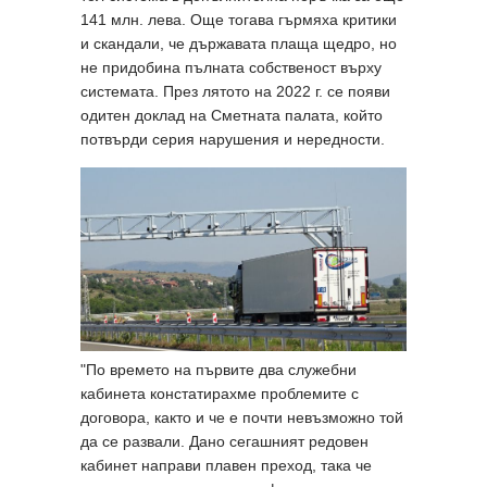
141 млн. лева. Още тогава гърмяха критики
и скандали, че държавата плаща щедро, но
не придобина пълната собственост върху
системата. През лятото на 2022 г. се появи
одитен доклад на Сметната палата, който
потвърди серия нарушения и нередности.
"По времето на първите два служебни
кабинета констатирахме проблемите с
договора, както и че е почти невъзможно той
да се развали. Дано сегашният редовен
кабинет направи плавен преход, така че