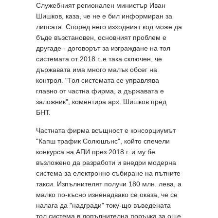
Служебният регионален министър Иван
Шишков, каза, че не е бил информиран за
липсата. Според него изходният код може да
бъде възстановен, основният проблем е
другаде - договорът за изграждане на тол
системата от 2018 г. е така сключен, че
държавата има много малък обсег на
контрол. "Тол системата се управлява
главно от частна фирма, а държавата е
заложник", коментира арх. Шишков пред
БНТ.
Частната фирма всъщност е консорциумът
"Капш трафик Солюшънс", който спечели
конкурса на АПИ през 2018 г. и му бе
възложено да разработи и внедри модерна
система за електронно събиране на пътните
такси. Изпълнителят получи 180 млн. лева, а
малко по-късно изненадвако се оказа, че се
налага да "надгради" току-що въведената
тол система в допълнителна поръчка за още