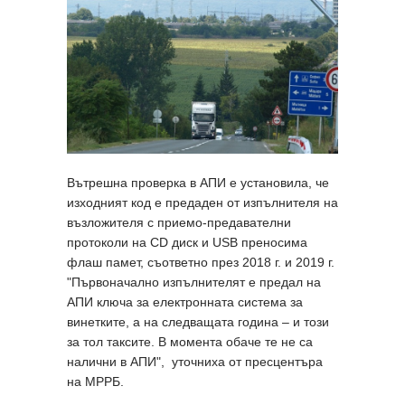
Вътрешна проверка в АПИ е установила, че
изходният код е предаден от изпълнителя на
възложителя с приемо-предавателни
протоколи на CD диск и USB преносима
флаш памет, съответно през 2018 г. и 2019 г.
"Първоначално изпълнителят е предал на
АПИ ключа за електронната система за
винетките, а на следващата година – и този
за тол таксите. В момента обаче те не са
налични в АПИ", уточниха от пресцентъра
на МРРБ.