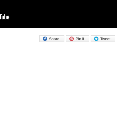
Share
Pin it
Tweet