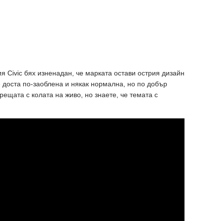
я Civic бях изненадан, че марката остави острия дизайн
е доста по-заоблена и някак нормална, но по добър
рещата с колата на живо, но знаете, че темата с