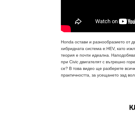
Honda остави и разнообразието от д
хибридната система e:HEV, като изк
теория е почти идеална. Наподобява 
при Civic двигателят с вътрешно гор
се? В това видео ще разберете всичк
практичността, за усещането зад вол