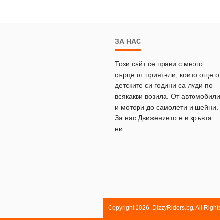
ЗА НАС
Този сайт се прави с много
сърце от приятели, които още о
детските си години са луди по
всякакви возила. От автомобили
и мотори до самолети и шейни.
За нас Движението е в кръвта
ни.
Copyright 2026. DizzyRiders.bg. All Righ