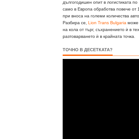
дългогодишен опит в логистиката по
само в Европа обработва повече от 
при вноса на големи количества ав
Разбира се,
Lion Trans Bulgaria
може 
на кола от търг, съхранението ѝ в те
разтоварването ѝ в крайната точка.
ТОЧНО В ДЕСЕТКАТА?