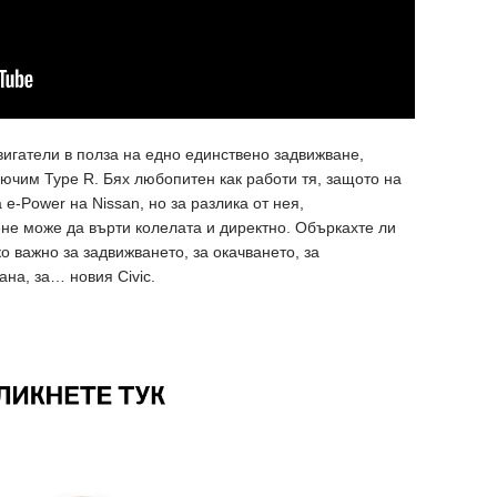
вигатели в полза на едно единствено задвижване,
лючим Type R. Бях любопитен как работи тя, защото на
е-Power на Nissan, но за разлика от нея,
ене може да върти колелата и директно. Объркахте ли
о важно за задвижването, за окачването, за
ана, за… новия Civic.