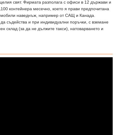
 целия свят. Фирмата разполага с офиси в 12 държави и
1100 контейнера месечно, което я прави предпочитана
томобили наведнъж, например от САЩ и Канада.
да съдейства и при индивидуални поръчки, с вземане
хен склад (за да не дължите такси), натоварването и