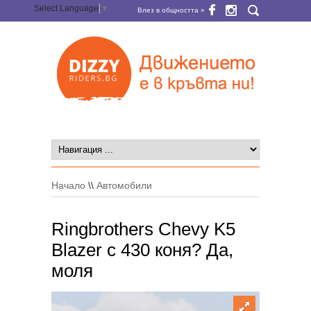
Select Language
▼
Влез в общността »
Начало
\\
Автомобили
Ringbrothers Chevy K5
Blazer с 430 коня? Да,
моля