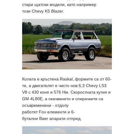
стари щатски модели, като например
този Chevy K5 Blazer.
Колата е кръстена Raskal, формите са от 60-
те, а двигателят е чисто нов 6,3 Chevy LS3
V8 с 430 коня и 576 Нм. Скоростната кутия е
GM 4L80E, а окачването и спирачките са
осъвременени - отдолу
работят Fox елементи и 6-
бутални Baer апарати отпред.