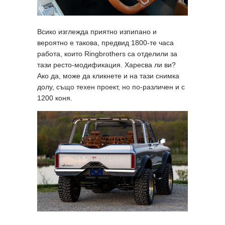
Всико изглежда приятно изпипано и
вероятно е такова, предвид 1800-те часа
работа, които Ringbrothers са отделили за
тази ресто-модификация. Харесва ли ви?
Ако да, може да кликнете и на тази снимка
долу, също техен проект, но по-различен и с
1200 коня.