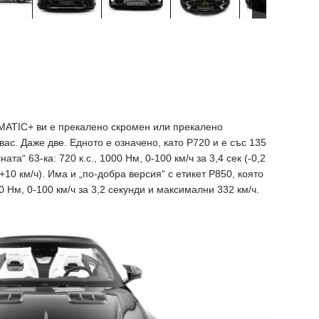
MATIC+ ви е прекалено скромен или прекалено
ас. Даже две. Едното е означено, като P720 и е със 135
ата“ 63-ка: 720 к.с., 1000 Нм, 0-100 км/ч за 3,4 сек (-0,2
+10 км/ч). Има и „по-добра версия“ с етикет P850, която
50 Нм, 0-100 км/ч за 3,2 секунди и максимални 332 км/ч.