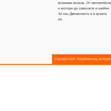
всякакви возила. От автомобили
и мотори до самолети и шейни.
За нас Движението е в кръвта
ни.
Copyright 2026. DizzyRiders.bg. All Righ