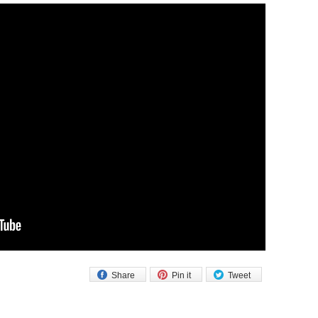
Share
Pin it
Tweet