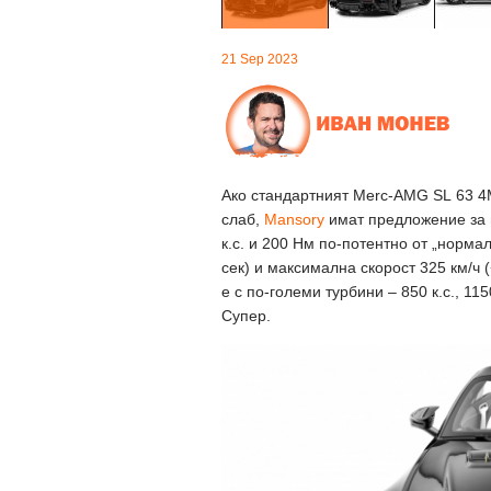
21 Sep 2023
Ако стандартният Merc-AMG SL 63 4
слаб,
Mansory
имат предложение за в
к.с. и 200 Нм по-потентно от „нормалн
сек) и максимална скорост 325 км/ч (
е с по-големи турбини – 850 к.с., 11
Супер.