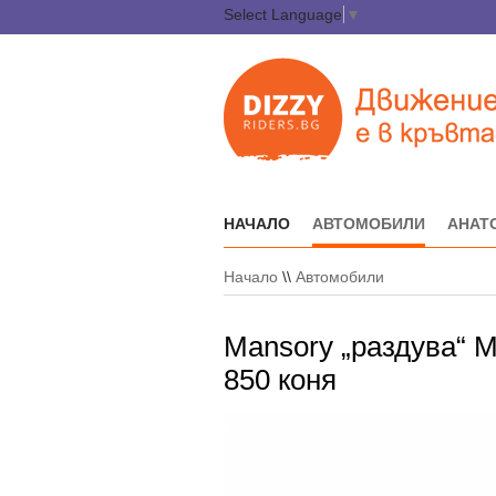
Select Language
▼
НАЧАЛО
АВТОМОБИЛИ
АНАТ
Начало
\\
Автомобили
Mansory „раздува“ 
850 коня