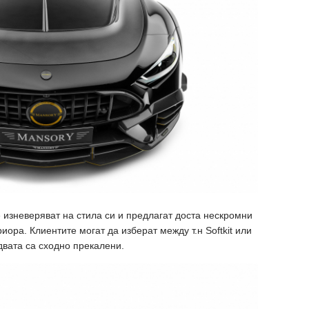
е изневеряват на стила си и предлагат доста нескромни
иора. Клиентите могат да изберат между т.н Softkit или
двата са сходно прекалени.