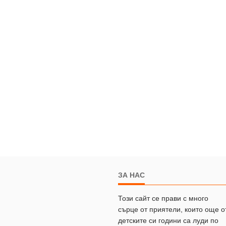
ЗА НАС
Този сайт се прави с много
сърце от приятели, които още о
детските си години са луди по