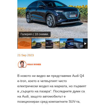
Галерия с 18 снимки.
21 Sep 2023
В новото ни видео ви представяме Audi Q4
e-tron, което е четвъртият чисто
електрически модел на марката, но първият
в „сърцето на пазара“. Последните думи са
на Audi, защото автомобилът е
позициониран сред компактните SUV-та,