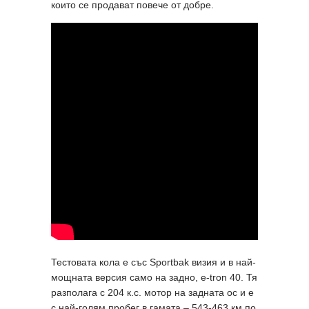
които се продават повече от добре.
Тестовата кола е със Sportbak визия и в най-
мощната версия само на задно, e-tron 40. Тя
разполага с 204 к.с. мотор на задната ос и е
с най-голям пробег в гамата – 543-463 км по