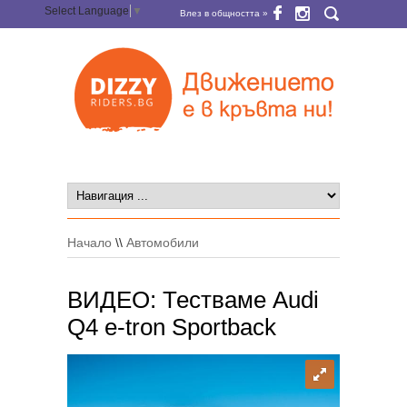
Select Language
▼
Влез в общността »
Начало
\\
Автомобили
ВИДЕО: Тестваме Audi
Q4 e-tron Sportback