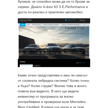
бутиков, че спокойно може да не го броим за
сериен. Докато 4-door 63 S E-Performance е
доста по-реален и практичен автомобил.
Какво точно представлява и има ли смисъл
от сложната хибридна система? Колко точно
е бърз? Колко струва? Всичко това и много
повече във видеото. В него ще видите
екземпляр от програмата за малко
употребявани и проверени коли Mercedes-
Benz Certified. В клипа ще чуете и за тази