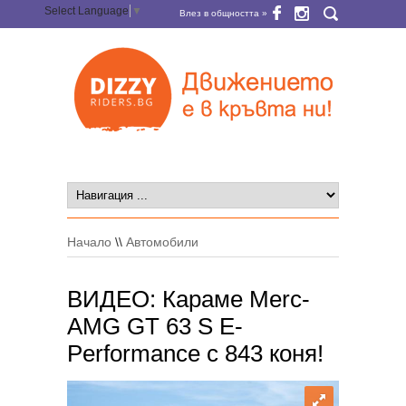
Select Language
▼
Влез в общността »
Начало
\\
Автомобили
ВИДЕО: Караме Merc-
AMG GT 63 S E-
Performance с 843 коня!