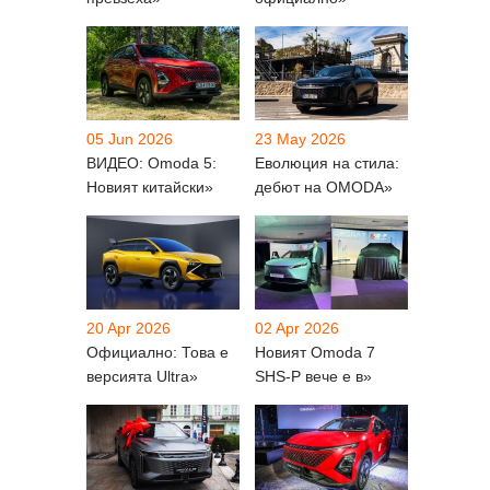
05 Jun 2026
23 May 2026
ВИДЕО: Omoda 5:
Еволюция на стила:
Новият китайски»
дебют на OMODA»
20 Apr 2026
02 Apr 2026
Официално: Това е
Новият Omoda 7
версията Ultra»
SHS-P вече е в»