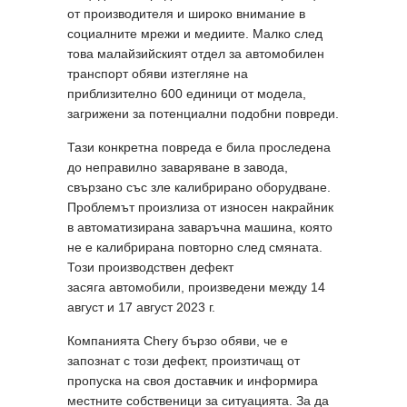
от производителя и широко внимание в
социалните мрежи и медиите. Малко след
това малайзийският отдел за автомобилен
транспорт обяви изтегляне на
приблизително 600 единици от модела,
загрижени за потенциални подобни повреди.
Тази конкретна повреда е била проследена
до неправилно заваряване в завода,
свързано със зле калибрирано оборудване.
Проблемът произлиза от износен накрайник
в автоматизирана заваръчна машина, която
не е калибрирана повторно след смяната.
Този производствен дефект
засяга автомобили, произведени между 14
август и 17 август 2023 г.
Компанията Chery бързо обяви, че е
запознат с този дефект, произтичащ от
пропуска на своя доставчик и информира
местните собственици за ситуацията. За да