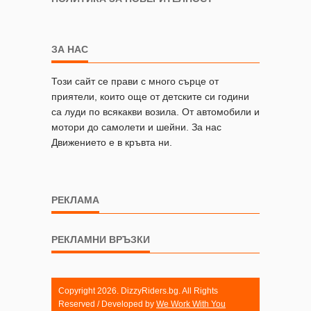
ЗА НАС
Този сайт се прави с много сърце от
приятели, които още от детските си години
са луди по всякакви возила. От автомобили и
мотори до самолети и шейни. За нас
Движението е в кръвта ни.
РЕКЛАМА
РЕКЛАМНИ ВРЪЗКИ
Copyright 2026. DizzyRiders.bg. All Rights
Reserved / Developed by
We Work With You