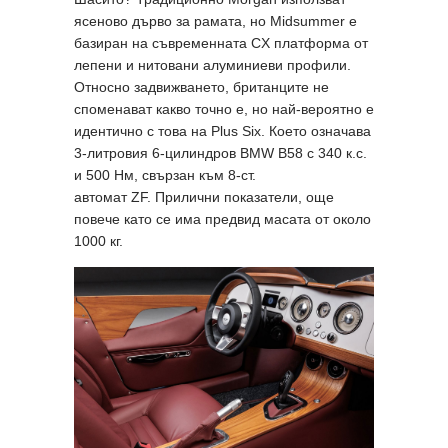
ясеново дърво за рамата, но Midsummer е
базиран на съвременната CX платформа от
лепени и нитовани алуминиеви профили.
Относно задвижването, британците не
споменават какво точно е, но най-вероятно е
идентично с това на Plus Six. Което означава
3-литровия 6-цилиндров BMW B58 с 340 к.с.
и 500 Нм, свързан към 8-ст.
автомат ZF. Прилични показатели, още
повече като се има предвид масата от около
1000 кг.