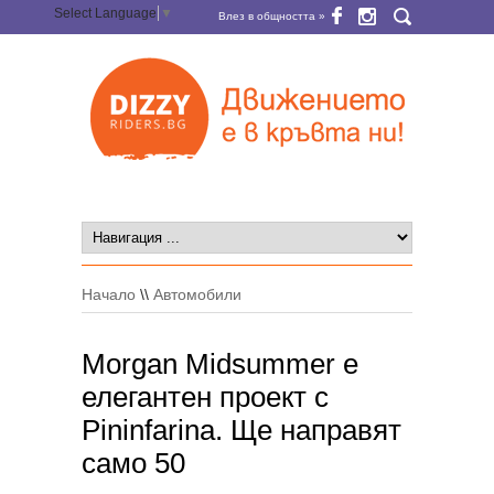
Select Language
▼
Влез в общността »
Начало
\\
Автомобили
Morgan Midsummer e
елегантен проект с
Pininfarina. Ще направят
само 50