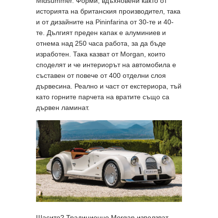
Midsummer. Форми, вдъхновени както от
историята на британския производител, така
и от дизайните на Pininfarina от 30-те и 40-
те. Дългият преден капак е алуминиев и
отнема над 250 часа работа, за да бъде
изработен. Така казват от Morgan, които
споделят и че интериорът на автомобила е
съставен от повече от 400 отделни слоя
дървесина. Реално и част от екстериора, тъй
като горните парчета на вратите също са
дървен ламинат.
Шасито? Традиционно Morgan използват