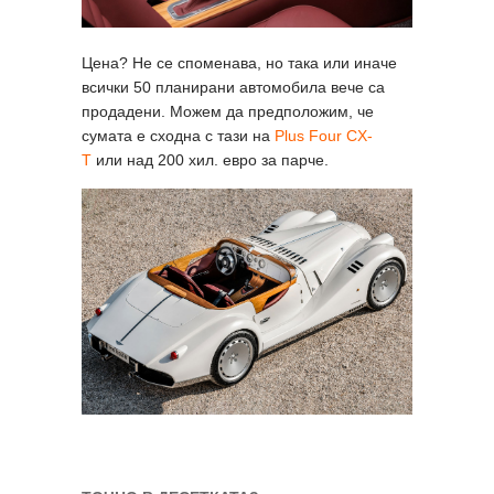
Цена? Не се споменава, но така или иначе
всички 50 планирани автомобила вече са
продадени. Можем да предположим, че
сумата е сходна с тази на
Plus Four CX-
T
или над 200 хил. евро за парче.