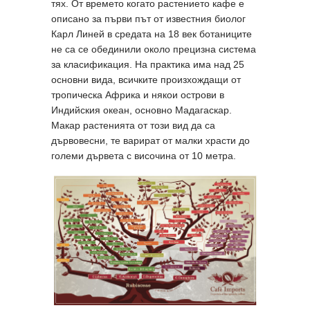
тях. От времето когато растението кафе е
описано за първи път от известния биолог
Карл Линей в средата на 18 век ботаниците
не са се обединили около прецизна система
за класификация. На практика има над 25
основни вида, всичките произхождащи от
тропическа Африка и някои острови в
Индийския океан, основно Мадагаскар.
Макар растенията от този вид да са
дървовесни, те варират от малки храсти до
големи дървета с височина от 10 метра.