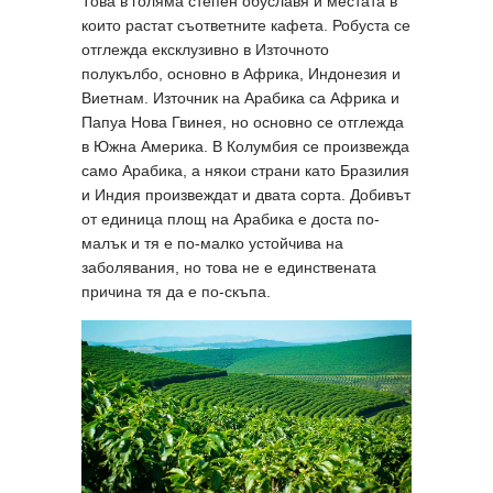
Това в голяма степен обуславя и местата в
които растат съответните кафета. Робуста се
отглежда ексклузивно в Източното
полукълбо, основно в Африка, Индонезия и
Виетнам. Източник на Арабика са Африка и
Папуа Нова Гвинея, но основно се отглежда
в Южна Америка. В Колумбия се произвежда
само Арабика, а някои страни като Бразилия
и Индия произвеждат и двата сорта. Добивът
от единица площ на Арабика е доста по-
малък и тя е по-малко устойчива на
заболявания, но това не е единствената
причина тя да е по-скъпа.