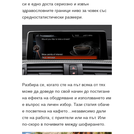
си е едно доста сериозно и извън
здравословните граници ниво за човек със
средностатистически размери.
Разбира се, когато сте на път всяка от тях
може да доведе по свой начин до постигане
на ефекта на ободряване и използването им
е въпрос на личен избор. Тази статия обаче
е посветена на кафето…независимо дали
сте на работа, с приятели или на път. Или
по-скоро в почивките между шофирането.