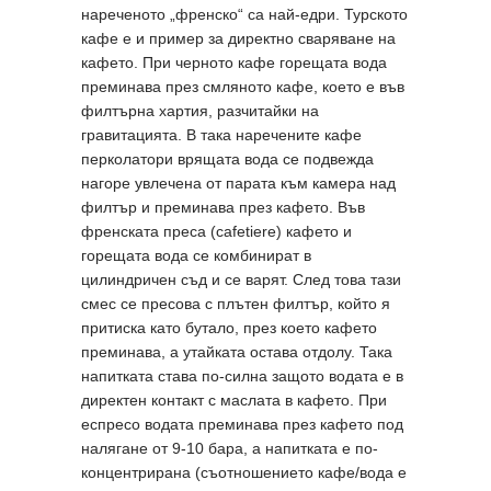
нареченото „френско“ са най-едри. Турското
кафе е и пример за директно сваряване на
кафето. При черното кафе горещата вода
преминава през смляното кафе, което е във
филтърна хартия, разчитайки на
гравитацията. В така наречените кафе
перколатори врящата вода се подвежда
нагоре увлечена от парата към камера над
филтър и преминава през кафето. Във
френската преса (cafetiere) кафето и
горещата вода се комбинират в
цилиндричен съд и се варят. След това тази
смес се пресова с плътен филтър, който я
притиска като бутало, през което кафето
преминава, а утайката остава отдолу. Така
напитката става по-силна защото водата е в
директен контакт с маслата в кафето. При
еспресо водата преминава през кафето под
налягане от 9-10 бара, а напитката е по-
концентрирана (съотношението кафе/вода е