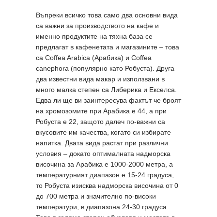
Въпреки всичко това само два основни вида
са важни за производството на кафе и
именно продуктите на тяхна база се
предлагат в кафенетата и магазините – това
са Coffea Arabica (Арабика) и Coffea
canephora (популярно като Робуста). Друга
два известни вида макар и използвани в
много малка степен са Либерика и Екселса.
Едва ли ще ви заинтересува фактът че броят
на хромозомите при Арабика е 44, а при
Робуста е 22, защото далеч по-важни са
вкусовите им качества, когато си избирате
напитка. Двата вида растат при различни
условия – докато оптималната надморска
височина за Арабика е 1000-2000 метра, а
температурният диапазон е 15-24 градуса,
то Робуста изисква надморска височина от 0
до 700 метра и значително по-високи
температури, в диапазона 24-30 градуса.