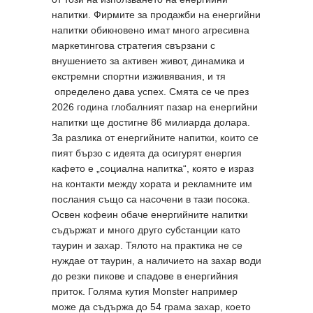
напитки. Фирмите за продажби на енергийни
напитки обикновено имат много агресивна
маркетингова стратегия свързани с
внушението за активен живот, динамика и
екстремни спортни изживявания, и тя
определено дава успех. Смята се че през
2026 година глобалният пазар на енергийни
напитки ще достигне 86 милиарда долара.
За разлика от енергийните напитки, които се
пият бързо с идеята да осигурят енергия
кафето е „социална напитка“, която е израз
на контакти между хората и рекламните им
послания също са насочени в тази посока.
Освен кофеин обаче енергийните напитки
съдържат и много друго субстанции като
таурин и захар. Тялото на практика не се
нуждае от таурин, а наличието на захар води
до резки пикове и спадове в енергийния
приток. Голяма кутия Monster например
може да съдържа до 54 грама захар, което