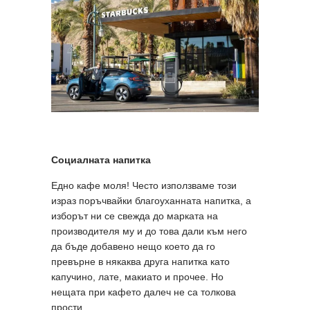
Социалната напитка
Едно кафе моля! Често използваме този
израз поръчвайки благоуханната напитка, а
изборът ни се свежда до марката на
производителя му и до това дали към него
да бъде добавено нещо което да го
превърне в някаква друга напитка като
капучино, лате, макиато и прочее. Но
нещата при кафето далеч не са толкова
прости...