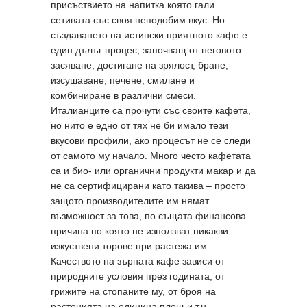
присъствието на напитка която гали
сетивата със своя неподобим вкус. Но
създаването на истински приятното кафе е
един дълъг процес, започващ от неговото
засяване, достигане на зрялост, бране,
изсушаване, печене, смилане и
комбиниране в различни смеси.
Италианците са прочути със своите кафета,
но нито е едно от тях не би имало тези
вкусови профили, ако процесът не се следи
от самото му начало. Много често кафетата
са и био- или органични продукти макар и да
не са сертифицирани като такива – просто
защото производителите им нямат
възможност за това, по същата финансова
причина по която не използват никакви
изкуствени торове при растежа им.
Качеството на зърната кафе зависи от
природните условия през годината, от
грижите на стопаните му, от броя на
растенията на единица площ и т.н.