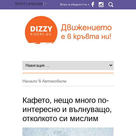
Select Language
▼
Влез в общността »
Начало
\\
Автомобили
Кафето, нещо много по-
интересно и вълнуващо,
отколкото си мислим