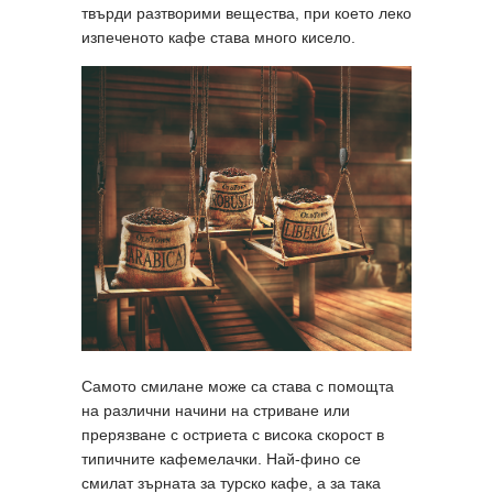
твърди разтворими вещества, при което леко
изпеченото кафе става много кисело.
Самото смилане може са става с помощта
на различни начини на стриване или
прерязване с остриета с висока скорост в
типичните кафемелачки. Най-фино се
смилат зърната за турско кафе, а за така