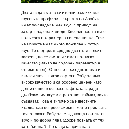
Двата вида имат значителни разлики във
вкусовите профили – зърната на Арабика
имат по-сладък и мек вкус, с привкус на
захар, плодове и ягоди. Киселинността им е
по-висока в характерна винена нишка. Тези
на Робуста имат много по-силен и остър
вкус. Те съдържат средно два пъти повече
кофеин, но се смята че имат по-ниско
качество (макар че подобен параметър е
относителен). Относно последното има и
изключения – някои сортове Робуста имат
високо качество и са особено ценени като
допълнение в еспресо кафетата заради
дълбокия им вкус и страхотния каймак, който
създават. Това е типично за известните
италиански еспресо смеси в които присъства
точно такава Робуста, създаваща по-плътен
вкус и по-добра пяна (добре позната от тях
като “crema”). По същата причина в