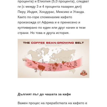
процента) и Етиопия (5,0 процента), следват
ги (с между 3 и 4 процента пазарен дял)
Перу, Индия, Хондурас, Мексико и Уганда.
Както по-горе споменахме кафето
произхожда от Африка и е пренесено и
култивирано по един или друг начин в тези
страни. Но това е друга история.
Дългият път до чашата за кафе
Важен процес на преработката на кафето е