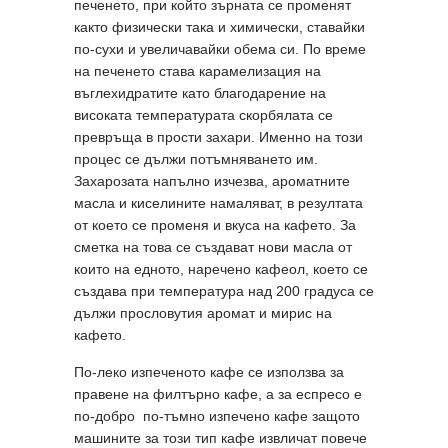
печенето, при който зърната се променят
както физически така и химически, ставайки
по-сухи и увеличавайки обема си. По време
на печенето става карамелизация на
въглехидратите като благодарение на
високата температурата скорбялата се
превръща в прости захари. Именно на този
процес се дължи потъмняването им.
Захарозата напълно изчезва, ароматните
масла и киселините намаляват, в резултата
от което се променя и вкуса на кафето. За
сметка на това се създават нови масла от
които на едното, наречено кафеол, което се
създава при температура над 200 градуса се
дължи прословутия аромат и мирис на
кафето.
По-леко изпеченото кафе се използва за
правене на филтърно кафе, а за еспресо е
по-добро по-тъмно изпечено кафе защото
машините за този тип кафе извличат повече