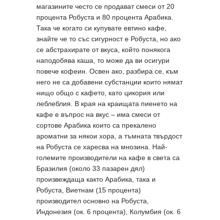
магазините често се продават смеси от 20
процента Робуста и 80 процента Арабика.
Така че когато си купувате евтино кафе,
знайте че то със сигурност е Робуста, но ако
се абстрахирате от вкуса, който понякога
наподобява каша, то може да ви осигури
повече кофеин. Освен ако, разбира се, към
него не са добавени субстанции които нямат
нищо общо с кафето, като цикория или
леблеблия. В края на краищата пиенето на
кафе е въпрос на вкус – има смеси от
сортове Арабика които са прекалено
ароматни за някои хора, а тъмната твърдост
на Робуста се харесва на мнозина. Най-
големите производители на кафе в света са
Бразилия (около 33 пазарен дял)
произвеждаща както Арабика, така и
Робуста, Виетнам (15 процента)
производител основно на Робуста,
Индонезия (ок. 6 процента), Колумбия (ок. 6