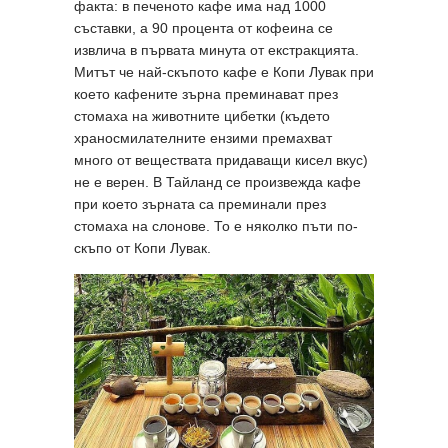
факта: в печеното кафе има над 1000
съставки, а 90 процента от кофеина се
извлича в първата минута от екстракцията.
Митът че най-скъпото кафе е Копи Лувак при
което кафените зърна преминават през
стомаха на животните цибетки (където
храносмилателните ензими премахват
много от веществата придаващи кисел вкус)
не е верен. В Тайланд се произвежда кафе
при което зърната са преминали през
стомаха на слонове. То е няколко пъти по-
скъпо от Копи Лувак.