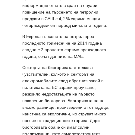
информация отчете в края на януари
повишение на търсенето на петролни
продукти в САЩ с 4,2 % спрямо същия
четириседмичен период миналата година.
В Европа търсенето на петрол през
последното тримесечие на 2014 година
спадна с 2 процента спрямо предходната
година, сочат данните на МАЕ.
Секторът на биогоривата е толкова
чувствителен, колкото и секторът на
електромобилите след обратния завой в
политиката на ЕС заради проучване,
разкрило недостатъците на първото
поколение биогорива. Биогоривата на по-
високо равнище, произведени от отпадъци,
наистина са екологични, но струват много
повече от традиционните горива. Дори
биогоривата обаче си имат силни
поддръжници, като самолетостроителя