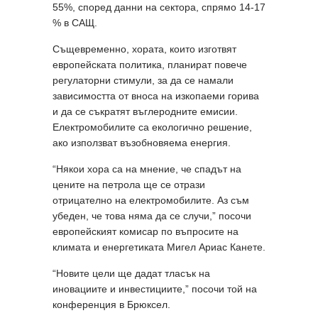
55%, според данни на сектора, спрямо 14-17
% в САЩ.
Същевременно, хората, които изготвят
европейската политика, планират повече
регулаторни стимули, за да се намали
зависимостта от вноса на изкопаеми горива
и да се съкратят въглеродните емисии.
Електромобилите са екологично решение,
ако използват възобновяема енергия.
“Някои хора са на мнение, че спадът на
цените на петрола ще се отрази
отрицателно на електромобилите. Аз съм
убеден, че това няма да се случи,” посочи
европейският комисар по въпросите на
климата и енергетиката Мигел Ариас Канете.
“Новите цели ще дадат тласък на
иновациите и инвестициите,” посочи той на
конференция в Брюксел.