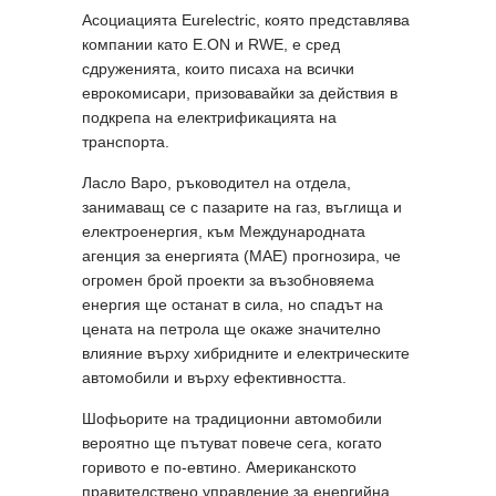
Асоциацията Eurelectric, която представлява
компании като E.ON и RWE, е сред
сдруженията, които писаха на всички
еврокомисари, призовавайки за действия в
подкрепа на електрификацията на
транспорта.
Ласло Варо, ръководител на отдела,
занимаващ се с пазарите на газ, въглища и
електроенергия, към Международната
агенция за енергията (МАЕ) прогнозира, че
огромен брой проекти за възобновяема
енергия ще останат в сила, но спадът на
цената на петрола ще окаже значително
влияние върху хибридните и електрическите
автомобили и върху ефективността.
Шофьорите на традиционни автомобили
вероятно ще пътуват повече сега, когато
горивото е по-евтино. Американското
правителствено управление за енергийна