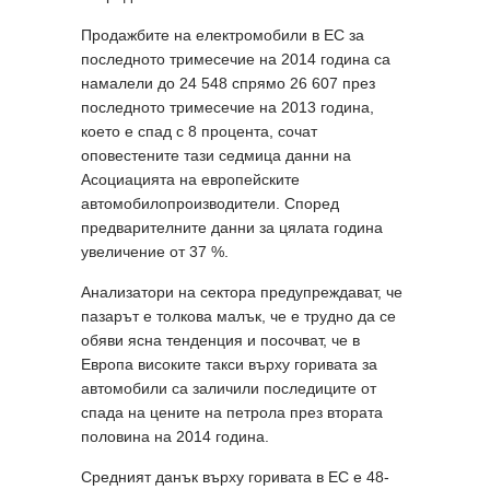
Продажбите на електромобили в ЕС за
последното тримесечие на 2014 година са
намалели до 24 548 спрямо 26 607 през
последното тримесечие на 2013 година,
което е спад с 8 процента, сочат
оповестените тази седмица данни на
Асоциацията на европейските
автомобилопроизводители. Според
предварителните данни за цялата година
увеличение от 37 %.
Анализатори на сектора предупреждават, че
пазарът е толкова малък, че е трудно да се
обяви ясна тенденция и посочват, че в
Европа високите такси върху горивата за
автомобили са заличили последиците от
спада на цените на петрола през втората
половина на 2014 година.
Средният данък върху горивата в ЕС е 48-