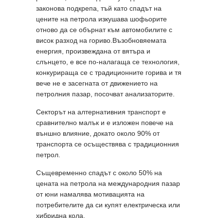
законова подкрепа, тъй като спадът на
цените на петрола изкушава шофьорите
отново да се обърнат към автомобилите с
висок разход на гориво.Възобновяемата
енергия, произвеждана от вятъра и
слънцето, е все по-налагаща се технология,
конкурираща се с традиционните горива и тя
вече не е засегната от движението на
петролния пазар, посочват анализаторите.
Секторът на алтернативния транспорт е
сравнително малък и е изложен повече на
външно влияние, докато около 90% от
транспорта се осъществява с традиционния
петрол.
Същевременно спадът с около 50% на
цената на петрола на международния пазар
от юни намалява мотивацията на
потребителите да си купят електрическа или
хибридна кола.