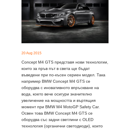
20 Aug 2015
Concept M4 GTS представя нови технологии,
които за пръв път в света ще бъдат
въведени при по-късен сериен модел. Така
например BMW Concept M4 GTS се
оборудва с иновативното впръскване на
вода, което вече осигури значително
увеличение на мощността и въртящия
момент при BMW M4 MotoGP Safety Car.
Освен това BMW Concept M4 GTS се
оборудва със задни светлини с OLED
технология (органични светодиоди), които