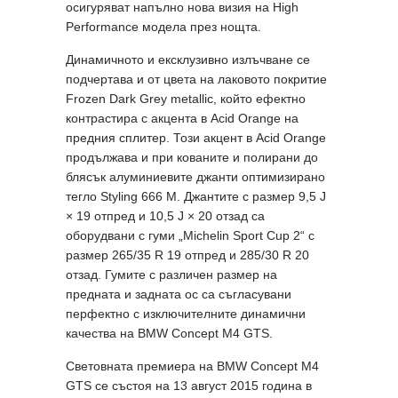
осигуряват напълно нова визия на High
Performance модела през нощта.
Динамичното и ексклузивно излъчване се
подчертава и от цвета на лаковото покритие
Frozen Dark Grey metallic, който ефектно
контрастира с акцента в Acid Orange на
предния сплитер. Този акцент в Acid Orange
продължава и при кованите и полирани до
блясък алуминиевите джанти оптимизирано
тегло Styling 666 M. Джантите с размер 9,5 J
× 19 отпред и 10,5 J × 20 отзад са
оборудвани с гуми „Michelin Sport Cup 2“ с
размер 265/35 R 19 отпред и 285/30 R 20
отзад. Гумите с различен размер на
предната и задната ос са съгласувани
перфектно с изключителните динамични
качества на BMW Concept M4 GTS.
Световната премиера на BMW Concept M4
GTS се състоя на 13 август 2015 година в