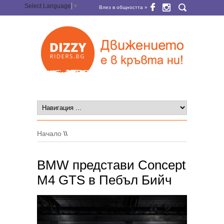
Select Language
▼
Влез в общността »
Начало
\\
BMW представи Concept
M4 GTS в Пебъл Бийч