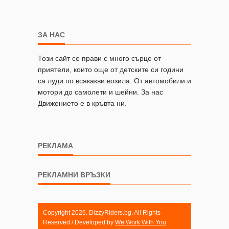
ЗА НАС
Този сайт се прави с много сърце от
приятели, които още от детските си години
са луди по всякакви возила. От автомобили и
мотори до самолети и шейни. За нас
Движението е в кръвта ни.
РЕКЛАМА
РЕКЛАМНИ ВРЪЗКИ
Copyright 2026. DizzyRiders.bg. All Rights
Reserved / Developed by
We Work With You