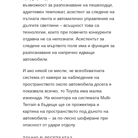
възможност за разпознаване на пешеходци,
адаптивен темпомат, асистент за следене на
пътната лента и автоматично управление на
дългите светлини – всъщност това са
технологии, които при повечето конкуренти
отдавна не са непознати. Асистентът за
следене на мъртвото поле има и функция за
разпознаване на напречно идващи
автомобили.
И ако някой си мисли, че всеобхватната
система от камери за наблюдение на
пространството около автомобила досега е
показвала всичко, то Toyota има малка
изненада. На монитора на системата Multi-
Terrain в бъдеще ще се прожектира и
картина на пространството под дъното на
автомобила – за по-лесно шофиране при
опасност от удари отдолу.
ТОЧНО В ДЕСЕТКАТА?