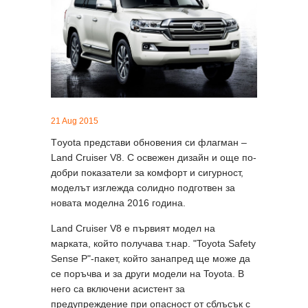
21 Aug 2015
Тoyota представи обновения си флагман –
Land Cruiser V8. С освежен дизайн и още по-
добри показатели за комфорт и сигурност,
моделът изглежда солидно подготвен за
новата моделна 2016 година.
Land Cruiser V8 е първият модел на
марката, който получава т.нар. "Toyota Safety
Sense P"-пакет, който занапред ще може да
се поръчва и за други модели на Toyotа. В
него са включени асистент за
предупреждение при опасност от сблъсък с