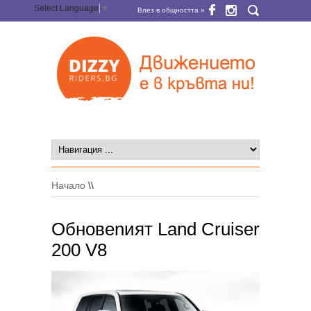
Select Language
▼
Влез в общността »
Начало
\\
Oбновenият Land Cruiser
200 V8