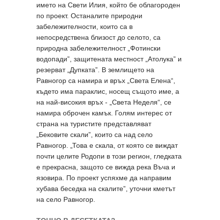
името на Свети Илия, който бе облагороден
по проект. Останалите природни
забележителности, които са в
непосредствена близост до селото, са
природна забележителност „Фотински
водопади”, защитената местност „Атолука” и
резерват „Дупката”. В землището на
Равногор са намира и връх „Света Елена“,
където има параклис, носещ същото име, а
на най-високия връх - „Света Неделя“, се
намира оброчен камък. Голям интерес от
страна на туристите представляват
„Бековите скали”, които са над село
Равногор. „Това е скала, от която се виждат
почти целите Родопи в този регион, гледката
е прекрасна, защото се вижда река Въча и
язовира. По проект успяхме да направим
хубава беседка на скалите”, уточни кметът
на село Равногор.