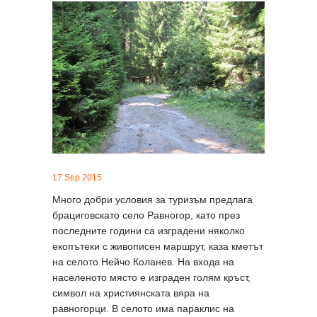
17 Sep 2015
Много добри условия за туризъм предлага
брациговскато село Равногор, като през
последните години са изградени няколко
екопътеки с живописен маршрут, каза кметът
на селото Нейчо Коланев. На входа на
населеното място е изграден голям кръст,
символ на християнската вяра на
равногорци. В селото има параклис на