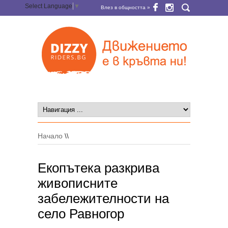
Select Language
▼
Влез в общността »
Начало
\\
Екопътека разкрива
живописните
забележителности на
село Равногор