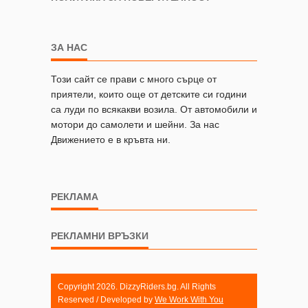
ЗА НАС
Този сайт се прави с много сърце от
приятели, които още от детските си години
са луди по всякакви возила. От автомобили и
мотори до самолети и шейни. За нас
Движението е в кръвта ни.
РЕКЛАМА
РЕКЛАМНИ ВРЪЗКИ
Copyright 2026. DizzyRiders.bg. All Rights
Reserved / Developed by
We Work With You