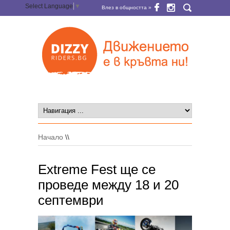
Select Language
▼
Влез в общността »
Начало
\\
Extreme Fest ще се
проведе между 18 и 20
септември