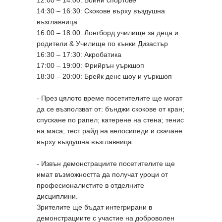
14:30 – 16:30: Скокове върху въздушна
възглавница
16:00 – 18:00: Лонгборд училище за деца и
родители & Училище по кънки Дизастър
16:30 – 17:30: Акробатика
17:00 – 19:00: Фрийрън уъркшоп
18:30 – 20:00: Брейк денс шоу и уъркшоп
- През цялото време посетителите ще могат
да се възползват от: бънджи скокове от кран;
спускане по рапел; катерене на стена; тенис
на маса; тест райд на велосипеди и скачане
върху въздушна възглавница.
- Извън демонстрациите посетителите ще
имат възможността да получат уроци от
професионалистите в отделните
дисциплини.
Зрителите ще бъдат интегрирани в
демонстрациите с участие на доброволен