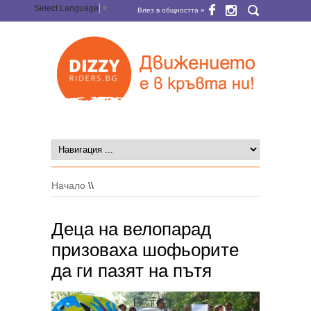
Select Language
▼
Влез в общността »
Начало
\\
Деца на велопарад
призоваха шофьорите
да ги пазят на пътя