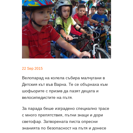
22 Sep 2015
Велопарад на колела събира малчугани в
Детския кът във Варна. Те се обърнаха към
шофьорите с призив да пазят децата и
велосипедистите на пътя.
За парада беше изградено специално трасе
с много препятствия, пътни знаци и дори
светофар. Затворената писта опресни
знанията по безопасност на пътя и донесе