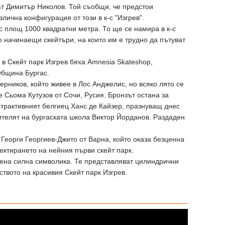
ът Димитър Николов. Той съобщи, че предстои
злична конфигурация от този в к-с "Изгрев".
с площ 1000 квадратни метра. То ще се намира в к-с
 начинаещи скейтъри, на които им е трудно да пътуват
 в Скейт парк Изгрев бяха Аmnesia Skateshop,
Община Бургас.
ерников, който живее в Лос Анджелис, но всяко лято се
 Сьома Кутузов от Сочи, Русия. Бронзът остана за
трактивният белгиец Ханс де Кайзер, празнуващ днес
ителят на бургаската школа Виктор Йорданов. Раздаден
Георги Георгиев-Джито от Варна, който оказа безценна
ктирането на нейния първи скейт парк.
жена силна символика. Те представляват цилиндрични
ството на красивия Скейт парк Изгрев.