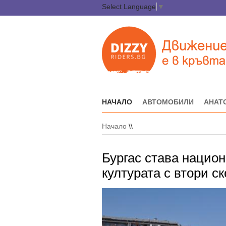
Select Language
▼
НАЧАЛО
АВТОМОБИЛИ
АНАТ
Начало
\\
Бургас става национ
културата с втори ск