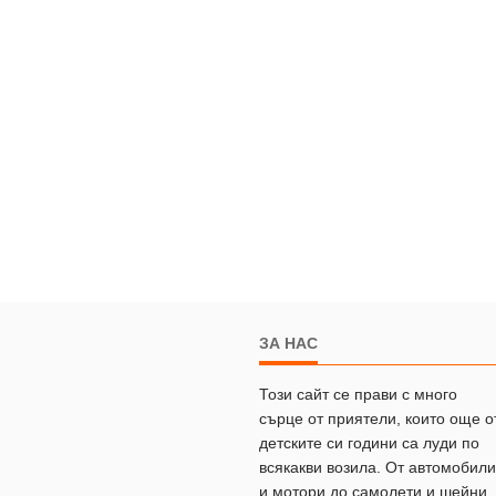
ЗА НАС
Този сайт се прави с много
сърце от приятели, които още о
детските си години са луди по
всякакви возила. От автомобили
и мотори до самолети и шейни.