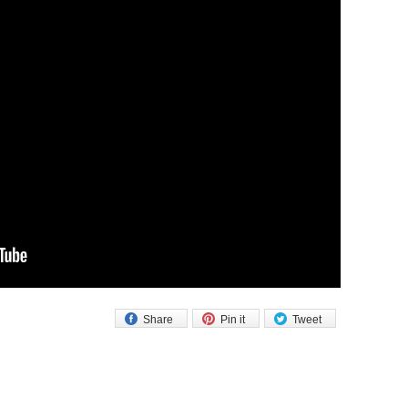
Share
Pin it
Tweet