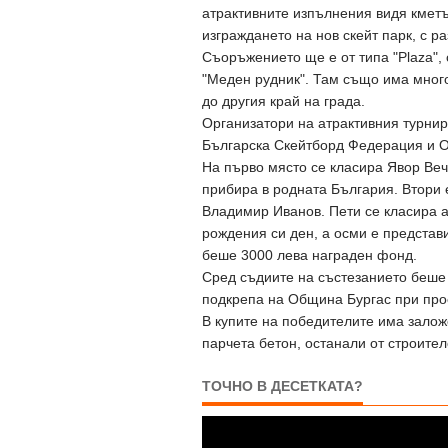
атрактивните изпълнения видя кмет
изграждането на нов скейт парк, с ра
Съоръжението ще е от типа "Plaza", 
"Меден рудник". Там също има много
до другия край на града.
Организатори на атрактивния турнир
Българска Скейтборд Федерация и 
На първо място се класира Явор Веч
прибира в родната България. Втори е
Владимир Иванов. Пети се класира а
рождения си ден, а осми е представ
беше 3000 лева награден фонд.
Сред съдиите на състезанието беше 
подкрепа на Община Бургас при прое
В купите на победителите има зало
парчета бетон, останали от строител
ТОЧНО В ДЕСЕТКАТА?