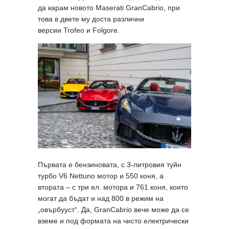
да карам новото Maserati GranCabrio, при
това в двете му доста различни
версии Trofeo и Folgore.
Първата е бензиновата, с 3-литровия туйн
турбо V6 Nettuno мотор и 550 коня, а
втората – с три ел. мотора и 761 коня, които
могат да бъдат и над 800 в режим на
„овърбууст“. Да, GranCabrio вече може да се
вземе и под формата на чисто електрически