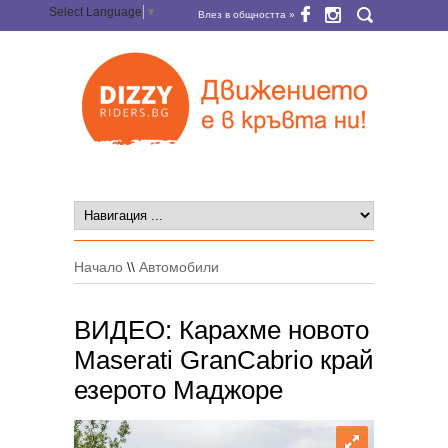
Select Language
▼
Влез в общността »
Начало
\\
Автомобили
ВИДЕО: Карахме новото
Maserati GranCabrio край
езерото Маджоре