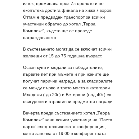
изток, преминава през Изгорелото и по
екопътека достига финала на хижа Яворов.
Оттам е предвиден транспорт за всички
участници обратно до хотел „Терра
Комплекс“, където ще се проведе
награждаването.
В състезанието могат да се включат всички
желаещи от 15 до 75 годишна възраст.
Освен купи и медали за победителите,
първите пет при мъжете и при жените ще
получат парични награди, а за класиралите
се между първо и трето място в категории
Младежи ( до 20г.) и Ветерани (над 40г.) са
осигурени и атрактивни предметни награди.
Вечерта преди състезанието хотел „Терра
Комплекс“ кани всички участници на "Паста
парти" след техническата конференция,
която започва от 19:00 в конферентната