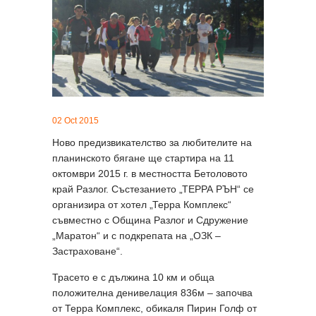
02 Oct 2015
Ново предизвикателство за любителите на
планинското бягане ще стартира на 11
октомври 2015 г. в местността Бетоловото
край Разлог. Състезанието „ТЕРРА РЪН“ се
организира от хотел „Терра Комплекс“
съвместно с Община Разлог и Сдружение
„Маратон“ и с подкрепата на „ОЗК –
Застраховане“.
Трасето е с дължина 10 км и обща
положителна денивелация 836м – започва
от Терра Комплекс, обикаля Пирин Голф от