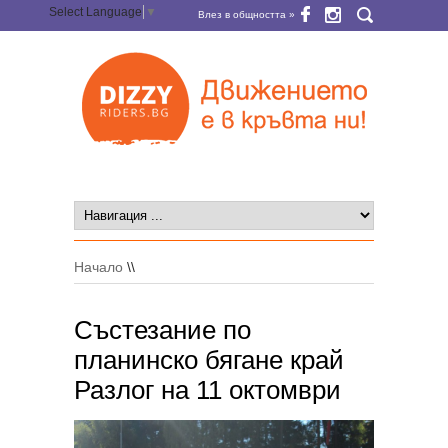
Select Language
▼
Влез в общността »
Начало
\\
Състезание по
планинско бягане край
Разлог на 11 октомври