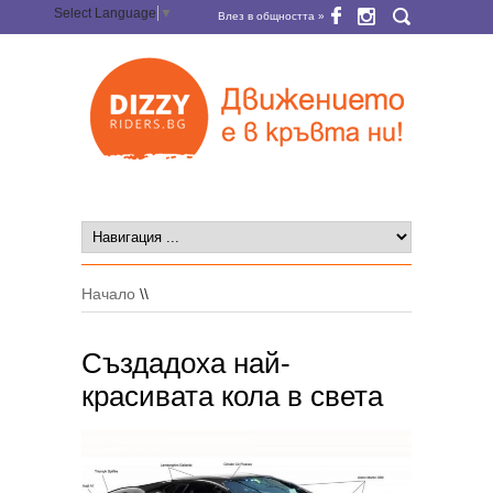
Select Language
▼
Влез в общността »
Начало
\\
Създадоха най-
красивата кола в света