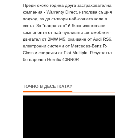
Преди около година друга застрахователна
компания - Warranty Direct, използва същия
подход, за да сътвори най-лошата кола в
света. За "направата" й бяха използвани
компоненти от най-чупливите автомобили -
двигател от BMW M5, окачване от Audi RS6,
електронни системи от Mercedes-Benz R-
Class и спирачки от Fiat Multipla. Резултатът
бе наречен Horrific 40RR0R.
ТОЧНО В ДЕСЕТКАТА?