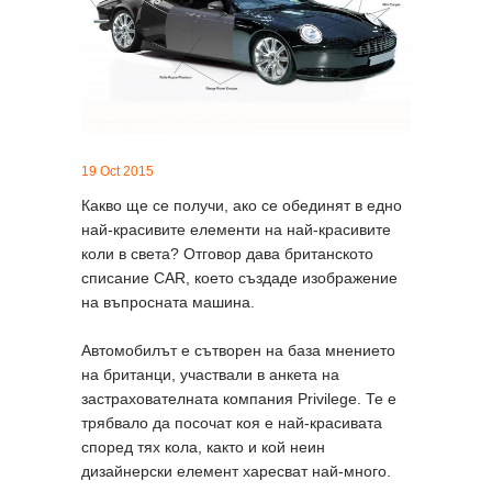
19 Oct 2015
Какво ще се получи, ако се обединят в едно
най-красивите елементи на най-красивите
коли в света? Отговор дава британското
списание CAR, което създаде изображение
на въпросната машина.
Автомобилът е сътворен на база мнението
на британци, участвали в анкета на
застрахователната компания Privilege. Те е
трябвало да посочат коя е най-красивата
според тях кола, както и кой неин
дизайнерски елемент харесват най-много.