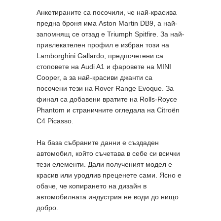
Анкетираните са посочили, че най-красива
предна броня има Aston Martin DB9, а най-
запомнящ се отзад е Triumph Spitfire. За най-
привлекателен профил е избран този на
Lamborghini Gallardo, предпочетени са
стоповете на Audi A1 и фаровете на MINI
Cooper, а за най-красиви джанти са
посочени тези на Rover Range Evoque. За
финал са добавени вратите на Rolls-Royce
Phantom и страничните огледала на Citroën
C4 Picasso.
На база събраните данни е създаден
автомобил, който съчетава в себе си всички
тези елементи. Дали полученият модел е
красив или уродлив преценете сами. Ясно е
обаче, че копирането на дизайн в
автомобилната индустрия не води до нищо
добро.