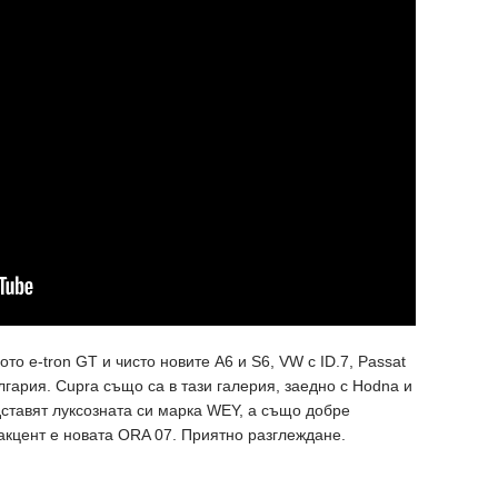
то e-tron GT и чисто новите A6 и S6, VW с ID.7, Passat
ългария. Cupra също са в тази галерия, заедно с Hodna и
ставят луксозната си марка WEY, а също добре
 акцент е новата ORA 07. Приятно разглеждане.