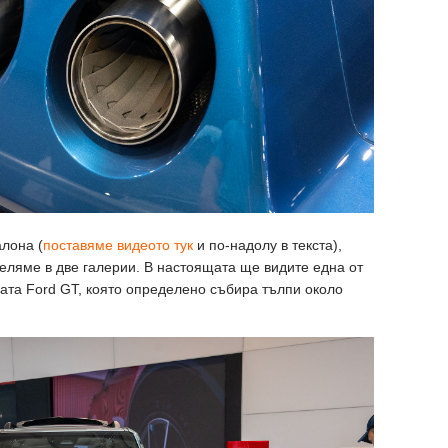
лона (
поставяме видеото тук
и по-надолу в текста),
деляме в две галерии. В настоящата ще видите една от
лата Ford GT, която определено събира тълпи около