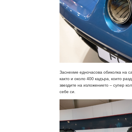
Заснехме едночасова обиколка на са
както и около 400 кадъра, които раз
звездите на изложението – супер ко
себе си.