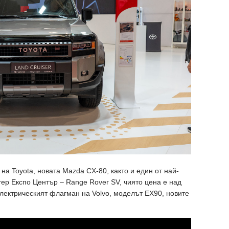
на Toyota, новата Mazda CX-80, както и един от най-
тер Експо Център – Range Rover SV, чиято цена е над
лектрическият флагман на Volvo, моделът EX90, новите