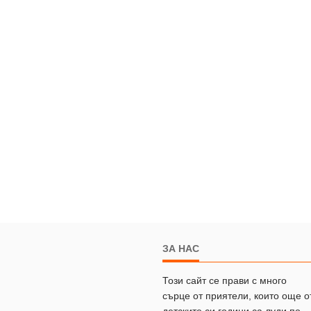
ЗА НАС
Този сайт се прави с много
сърце от приятели, които още о
детските си години са луди по