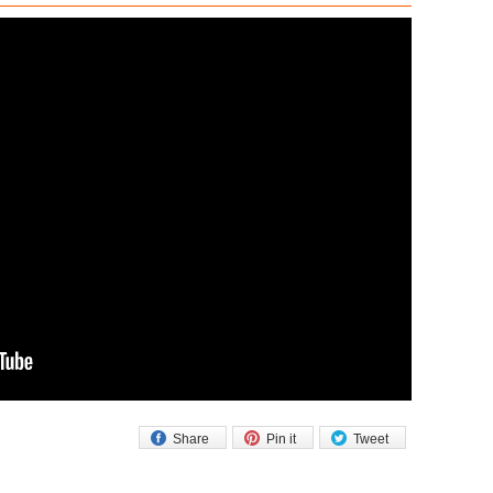
Share
Pin it
Tweet