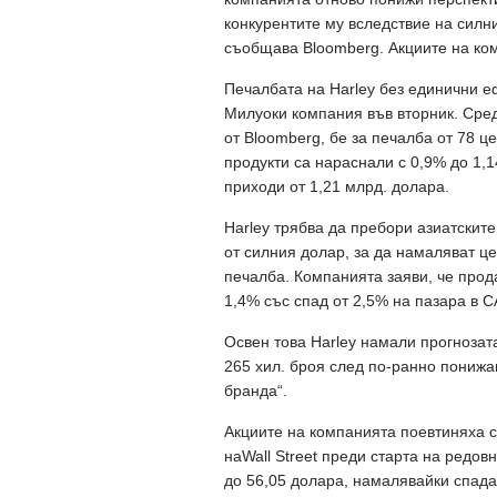
конкурентите му вследствие на силн
съобщава Bloomberg. Акциите на ком
Печалбата на Harley без единични еф
Милуоки компания във вторник. Сред
от Bloomberg, бе за печалба от 78 ц
продукти са нараснали с 0,9% до 1,1
приходи от 1,21 млрд. долара.
Harley трябва да пребори азиатските
от силния долар, за да намаляват це
печалба. Компанията заяви, че прод
1,4% със спад от 2,5% на пазара в 
Освен това Harley намали прогнозата
265 хил. броя след по-ранно понижа
бранда“.
Акциите на компанията поевтиняха с
наWall Street преди старта на редов
до 56,05 долара, намалявайки спада