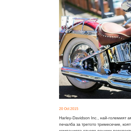
20 Oct 2015
Harley-Davidson Inc., най-големият 
печалба за третото тримесечие, коят
компанията отново понижи перспектив