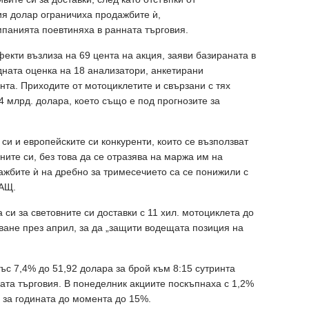
ия долар ограничиха продажбите ѝ,
панията поевтиняха в ранната търговия.
екти възлиза на 69 цента на акция, заяви базираната в
ната оценка на 18 анализатори, анкетирани
ента. Приходите от мотоциклетите и свързани с тях
4 млрд. долара, което също е под прогнозите за
 си и европейските си конкуренти, които се възползват
ните си, без това да се отразява на маржа им на
ажбите ѝ на дребно за тримесечието са се понижили с
САЩ.
 си за световните си доставки с 11 хил. мотоциклета до
ване през април, за да „защити водещата позиция на
ъс 7,4% до 51,92 долара за брой към 8:15 сутринта
ната търговия. В понеделник акциите поскъпнаха с 1,2%
 за годината до момента до 15%.