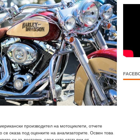
FACEB
американски производител на мотоциклети, отчете
о се оказа под оценките на анализаторите. Освен това
ите си за доставки, след като отстъпки от