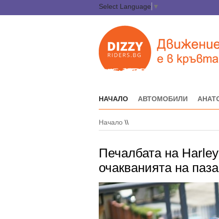
Select Language
▼
НАЧАЛО
АВТОМОБИЛИ
АНАТ
Начало
\\
Печалбата на Harley
очакванията на паз