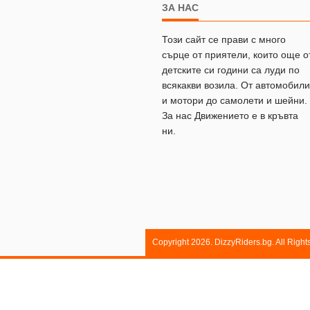
ЗА НАС
Този сайт се прави с много
сърце от приятели, които още о
детските си години са луди по
всякакви возила. От автомобили
и мотори до самолети и шейни.
За нас Движението е в кръвта
ни.
Copyright 2026. DizzyRiders.bg. All Righ