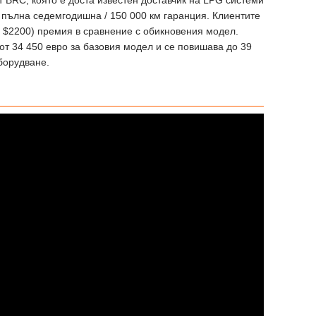
 BRC, която е доста известен доставчик на LPG системи
с пълна седемгодишна / 150 000 км гаранция. Клиентите
и $2200) премия в сравнение с обикновения модел.
от 34 450 евро за базовия модел и се повишава до 39
борудване.