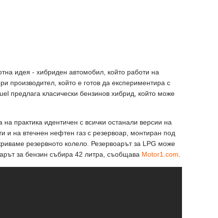
отна идея - хибриден автомобил, който работи на
ри производител, който е готов да експериментира с
 Fuel предлага класически бензинов хибрид, който може
 на практика идентичен с всички останали версии на
ти и на втечнен нефтен газ с резервоар, монтиран под
криваме резервното колело. Резервоарът за LPG може
оарът за бензин събира 42 литра, съобщава
Motor1.com
.