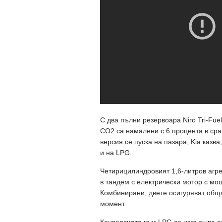
С два пълни резервоара Niro Tri-Fu
CO2 са намалени с 6 процента в сра
версия се пуска на пазара, Kia казв
и на LPG.
Четирицилиндровият 1,6-литров агре
в тандем с електрически мотор с мощн
Комбинирани, двете осигуряват обща
момент.