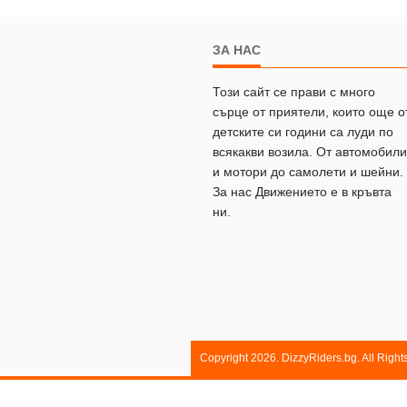
ЗА НАС
Този сайт се прави с много
сърце от приятели, които още о
детските си години са луди по
всякакви возила. От автомобили
и мотори до самолети и шейни.
За нас Движението е в кръвта
ни.
Copyright 2026. DizzyRiders.bg. All Righ