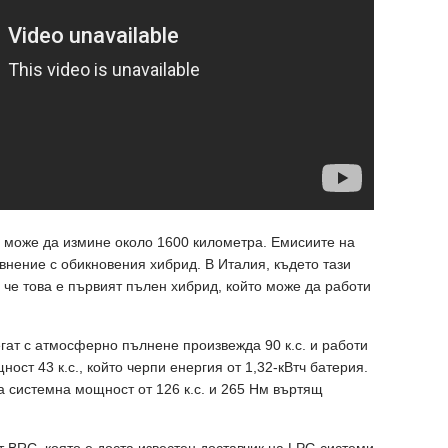
el може да измине около 1600 километра. Емисиите на
внение с обикновения хибрид. В Италия, където тази
а, че това е първият пълен хибрид, който може да работи
гат с атмосферно пълнене произвежда 90 к.с. и работи
ост 43 к.с., който черпи енергия от 1,32-кВтч батерия.
 системна мощност от 126 к.с. и 265 Нм въртящ