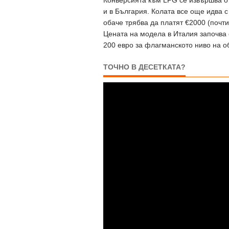
Конверсията към LPG се извършва от
и в България. Колата все още идва 
обаче трябва да платят €2000 (почт
Цената на модела в Италия започва 
200 евро за флагманското ниво на о
ТОЧНО В ДЕСЕТКАТА?