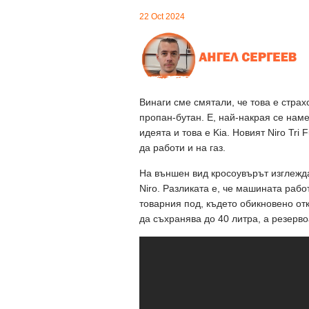
22 Oct 2024
Винаги сме смятали, че това е страх
пропан-бутан. Е, най-накрая се наме
идеята и това е Kia. Новият Niro Tri
да работи и на газ.
На външен вид кросоувърът изглежда
Niro. Разликата е, че машината рабо
товарния под, където обикновено от
да съхранява до 40 литра, а резерв