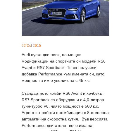
22 Oct 2015
Audi пуска две нови, по-мощни
модификации на спортните си модели RS6
Avant и RS7 Sportback. Те са получили
добавка Performance към имената си, като
мощността им е увеличена с 45 к.с.
Стандартното комби RS6 Avant и хечбекът
RS7 Sportback са оборудвани с 4,0-литров
туин-турбо V8, чиято мощност е 560 к.с.
Агрегатът работи в комбинация с 8-степенна
автоматична скоростна кутия. Във версията
Performance двигателят вече има на