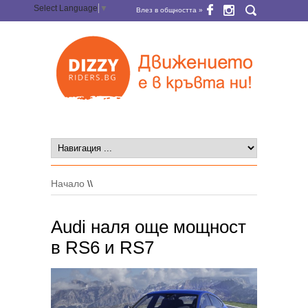
Select Language
▼
Влез в общността »
Начало
\\
Audi наля още мощност
в RS6 и RS7