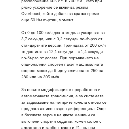
разположение 605 к.с. и 700 Нм., като при
рязко ускорение се включва режим
Overboost, който добавя за кратко време
още 50 Нм въртящ момент.
От 0 до 100 км/ч двата модела ускоряват за
3,7 секунди, или с 0,2 секунди по-бързо от
стандартните версии. Границата от 200 км/ч
те достигат за 12,1 секунди – с 1,4 секунди
по-бързо от досега. При поръчването на
опционалния спортен пакет максималната
скорост може да бъде увеличена от 250 на
280 или на 305 км/ч.
За новите модификации е преработена и
автоматичната трансмисия, а за системата
за задвижване на четирите колела отново се
предлага активен заден диференциал. Още
в базовата версия на двете машини са
включени спортни седалки, кожен салон с
алкантара и карбон, както и 21-цолови