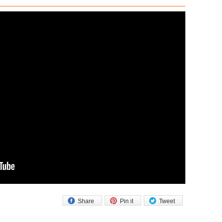
Share
Pin it
Tweet