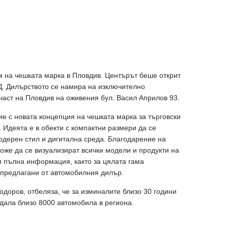
ум на чешката марка в Пловдив. Центърът беше открит
ОД. Дилърството се намира на изключително
част на Пловдив на оживения бул. Васил Априлов 93.
ие с новата концепция на чешката марка за търговски
. Идеята е в обекти с компактни размери да се
модерен стил и дигитална среда. Благодарение на
може да се визуализират всички модели и продукти на
и пълна информация, както за цялата гама
, предлагани от автомобилния дилър.
одоров, отбеляза, че за изминалите близо 30 години
дала близо 8000 автомобила в региона.