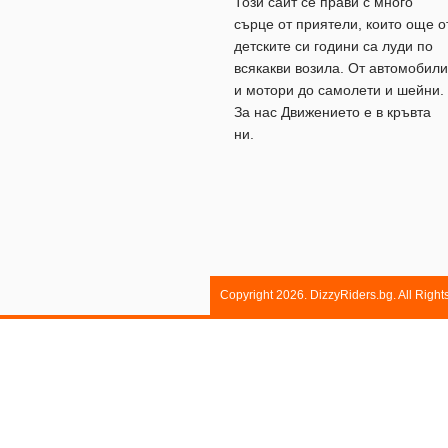
Този сайт се прави с много
сърце от приятели, които още о
детските си години са луди по
всякакви возила. От автомобили
и мотори до самолети и шейни.
За нас Движението е в кръвта
ни.
Copyright 2026. DizzyRiders.bg. All Righ