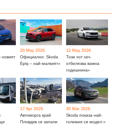
20 May 2026
12 May 2026
е новият
Официално: Skoda
Този хот хеч
Epiq – най-малкият»
отбелязва важна
годишнина»
17 Apr 2026
30 Mar 2026
и
Автоморга край
Skoda показа най-
 ще
Пловдив се запали
големия си модел:»