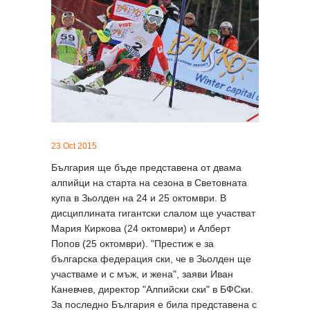
23 Oct 2015
България ще бъде представена от двама
алпийци на старта на сезона в Световната
купа в Зьолден на 24 и 25 октомври. В
дисциплината гигантски слалом ще участват
Мария Киркова (24 октомври) и Алберт
Попов (25 октомври). "Престиж е за
българска федерация ски, че в Зьолден ще
участваме и с мъж, и жена", заяви Иван
Каневчев, директор "Алпийски ски" в БФСки.
За последно България е била представена с