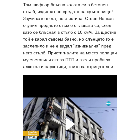
Там шофьор блъсна колата си в бетонен
стълб, издигнат по средата на кръстовище!
Звучи като шега, но е истина. Стоян Ненков
счупил предното стъкло с главата си, след
като се блъснал в стълб с 10 км/ч. За щастие
той е карал съвсем бавно, но слънцето го е
заслепило и не е видял “изникналия” пред
него стълб. Пристигналите на място полицаи
му съставили акт за ПТП и взели проби за
алкохол и наркотици, които са отрицателни.