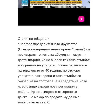
Столична община и
енергоразпределителното дружество
(Електроразпределителни мрежи “Запад”) си
прехвърлят топката за абсурдния казус – и
двете твърдят, че не знаели как така стълбът
е в средата на улицата. Оказва се, че той е
на това място от 40 години, но отскоро
улицата е разширена и така стълбът се
оказал не на тротоара, а в средата на ново
кръстовище заради нова регулация в
района. Кръстовището е отворено за
движение макар по средата му да има
електрически стълб.