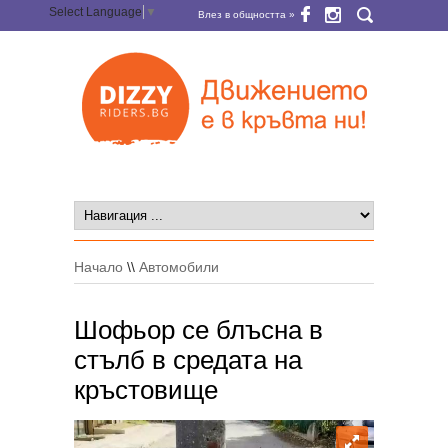
Select Language
▼
Влез в общността »
Начало
\\
Автомобили
Шофьор се блъсна в
стълб в средата на
кръстовище