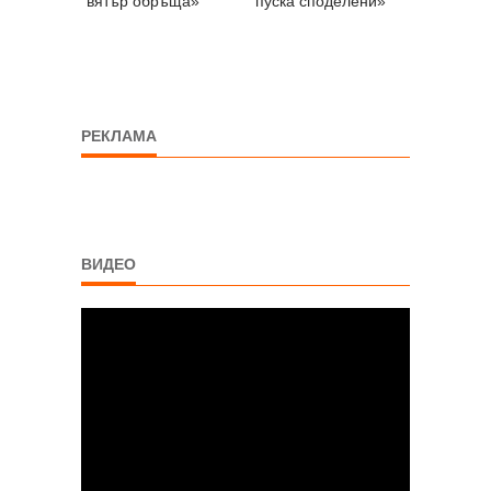
вятър обръща»
пуска споделени»
РЕКЛАМА
ВИДЕО