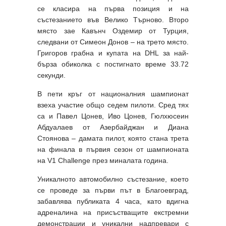
се класира на първа позиция и на
състезанието във Велико Търново. Второ
място зае Кавънч Оздемир от Турция,
следвани от Симеон Донов – на трето място.
Григоров грабна и купата на DHL за най-
бърза обиколка с постигнато време 33.72
секунди.
В пети кръг от националния шампионат
взеха участие общо седем пилоти. Сред тях
са и Павел Цонев, Иво Цонев, Гюлхюсеин
Абдуалаев от Азербайджан и Диана
Стоянова – дамата пилот, която стана трета
на финала в първия сезон от шампионата
на V1 Challenge през миналата година.
Уникалното автомобилно състезание, което
се проведе за първи път в Благоевград,
забавлява публиката 4 часа, като вдигна
адреналина на присъстващите екстремни
демонстрации и уникални надпревари с