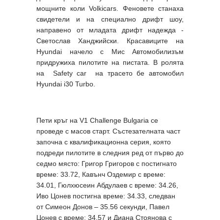
мощните коли Volkicars. Феновете станаха
свидетели и на специално дрифт шоу,
направено от младата дрифт надежда -
Светослав Ханджийски. Красавиците на
Hyundai начело с Мис Автомобилизъм
придружиха пилотите на пистата. В ролята
на Safety car на трасето бе автомобил
Hyundai i30 Turbo.
Пети кръг на V1 Challenge Bulgaria се
проведе с масов старт. Състезателната част
започна с квалификационна серия, която
подреди пилотите в следния ред от първо до
седмо място: Григор Григоров с постигнато
време: 33.72, Кавънч Оздемир с време:
34.01, Гюлхюсеин Абдулаев с време: 34.26,
Иво Цонев постигна време: 34.33, следван
от Симеон Донов – 35.56 секунди, Павел
Цонев с време: 34.57 и Диана Стоянова с