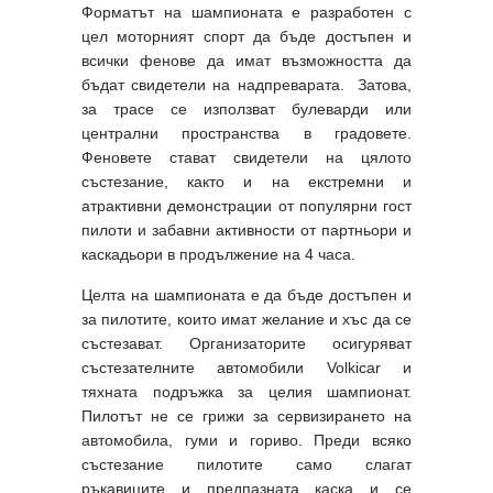
Форматът на шампионата е разработен с
цел моторният спорт да бъде достъпен и
всички фенове да имат възможността да
бъдат свидетели на надпреварата. Затова,
за трасе се използват булеварди или
централни пространства в градовете.
Феновете стават свидетели на цялото
състезание, както и на екстремни и
атрактивни демонстрации от популярни гост
пилоти и забавни активности от партньори и
каскадьори в продължение на 4 часа.
Целта на шампионата е да бъде достъпен и
за пилотите, които имат желание и хъс да се
състезават. Организаторите осигуряват
състезателните автомобили Volkicar и
тяхната подръжка за целия шампионат.
Пилотът не се грижи за сервизирането на
автомобила, гуми и гориво. Преди всяко
състезание пилотите само слагат
ръкавиците и предпазната каска и се