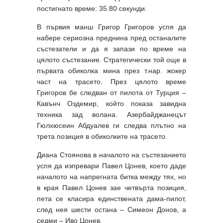
постигнато време: 35.80 секунди.
В първия манш Григор Григоров успя да
набере сериозна преднина пред останалите
състезатели и да я запази по време на
цялото състезание. Стратегически той още в
първата обиколка мина през т.нар. жокер
част на трасето. През цялото време
Григоров бе следван от пилота от Турция –
Кавънч Оздемир, който показа завидна
техника зад волана. Азербайджанецът
Гюлхюсеин Абдуалев ги следва плътно на
трета позиция в обиколките на трасето.
Диана Стоянова в началото на състезанието
успя да изпревари Павел Цонев, което даде
началото на напрегната битка между тях, но
в края Павел Цонев зае четвърта позиция,
пета се класира единствената дама-пилот,
след нея шести остана – Симеон Донов, а
седми – Иво Цонев.