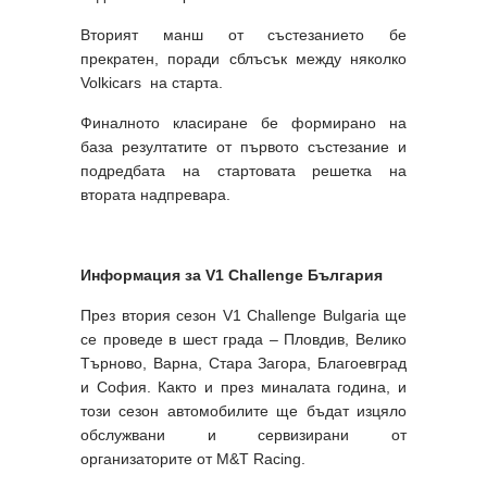
Вторият манш от състезанието бе
прекратен, поради сблъсък между няколко
Volkicars на старта.
Финалното класиране бе формирано на
база резултатите от първото състезание и
подредбата на стартовата решетка на
втората надпревара.
Информация за V1 Challenge България
През втория сезон V1 Challenge Bulgaria ще
се проведе в шест града – Пловдив, Велико
Търново, Варна, Стара Загора, Благоевград
и София. Както и през миналата година, и
този сезон автомобилите ще бъдат изцяло
обслужвани и сервизирани от
организаторите от M&T Racing.