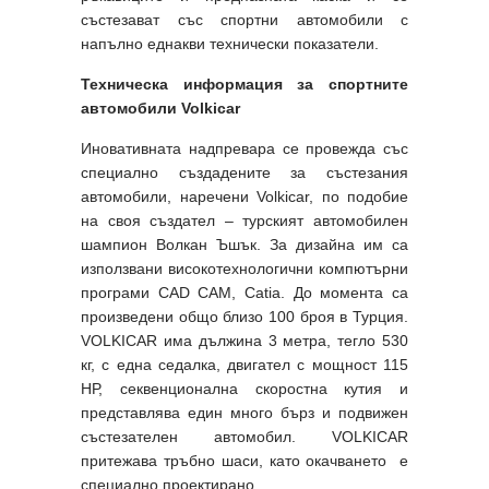
състезават със спортни автомобили с
напълно еднакви технически показатели.
Техническа информация за спортните
автомобили Volkicar
Иновативната надпревара се провежда със
специално създадените за състезания
автомобили, наречени Volkicar, по подобие
на своя създател – турският автомобилен
шампион Волкан Ъшък. За дизайна им са
използвани високотехнологични компютърни
програми CAD CAM, Catia. До момента са
произведени общо близо 100 броя в Турция.
VOLKICAR има дължина 3 метра, тегло 530
кг, с една седалка, двигател с мощност 115
НР, секвенционална скоростна кутия и
представлява един много бърз и подвижен
състезателен автомобил. VOLKICAR
притежава тръбно шаси, като окачването е
специално проектирано.