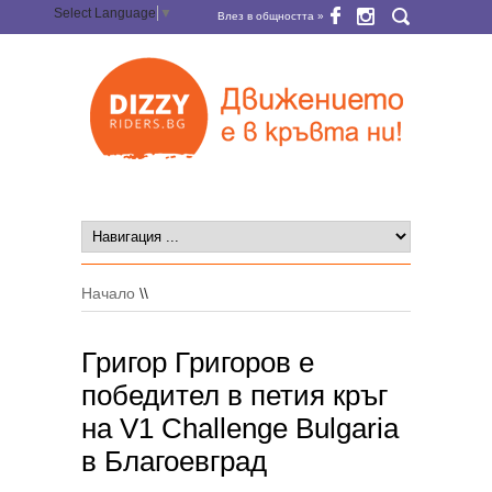
Select Language
▼
Влез в общността »
Начало
\\
Григор Григоров е
победител в петия кръг
на V1 Challenge Bulgaria
в Благоевград