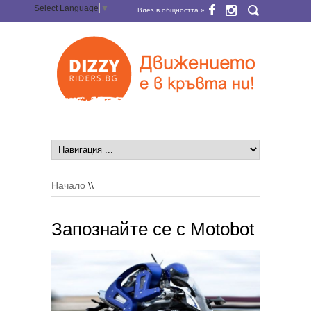
Select Language
▼
Влез в общността »
Начало
\\
Запознайте се с Motobot