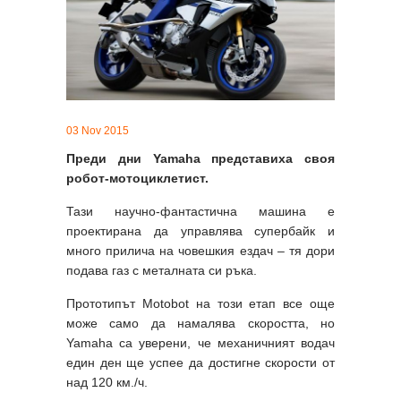
03 Nov 2015
Преди дни Yamaha представиха своя
робот-мотоциклетист.
Тази научно-фантастична машина е
проектирана да управлява супербайк и
много прилича на човешкия ездач – тя дори
подава газ с металната си ръка.
Прототипът Motobot на този етап все още
може само да намалява скоростта, но
Yamaha са уверени, че механичният водач
един ден ще успее да достигне скорости от
над 120 км./ч.