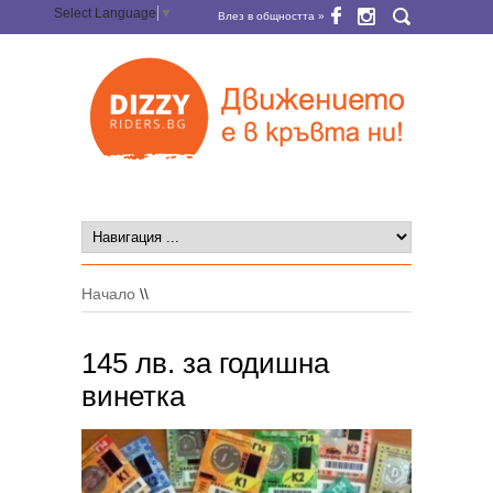
Select Language
▼
Влез в общността »
Начало
\\
145 лв. за годишна
винетка