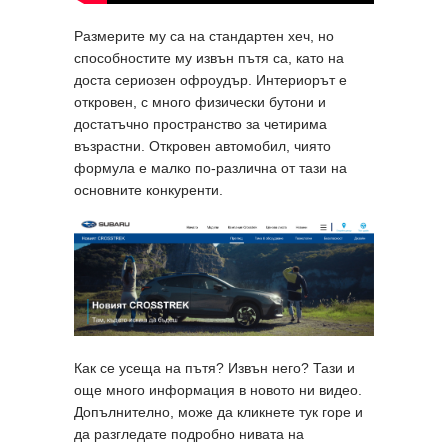
Размерите му са на стандартен хеч, но
способностите му извън пътя са, като на
доста сериозен офроудър. Интериорът е
откровен, с много физически бутони и
достатъчно пространство за четирима
възрастни. Откровен автомобил, чиято
формула е малко по-различна от тази на
основните конкуренти.
Как се усеща на пътя? Извън него? Тази и
още много информация в новото ни видео.
Допълнително, може да кликнете тук горе и
да разгледате подробно нивата на