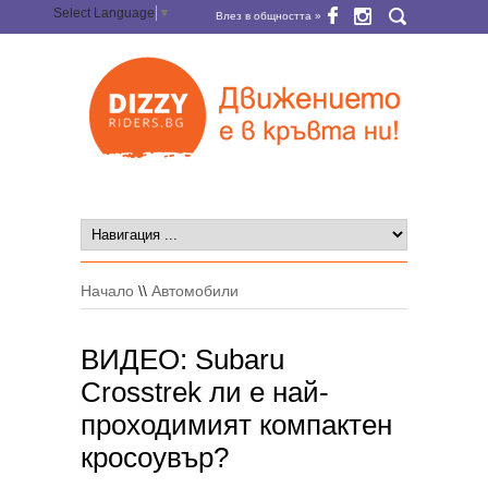
Select Language
▼
Влез в общността »
Начало
\\
Автомобили
ВИДЕО: Subaru
Crosstrek ли е най-
проходимият компактен
кросоувър?