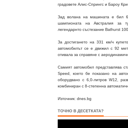
градовете Алис-Спрингс и Бароу Кри
Зад волана на машината е бил 6
шампионата на Австралия за ту
легендарнто състезание Bathurst 100
За достигането на 331 км/ч купет
автомобилът се е движил с 92 мет
отивала за справяне с аеродинамич
Самият автомобил представлява ста
Speed, което бе показано на авто
оборудвано с 6,0-литров W12, ра
комбиниран с 8-степенна автоматичн
Източник: dnes.bg
ТОЧНО В ДЕСЕТКАТА?