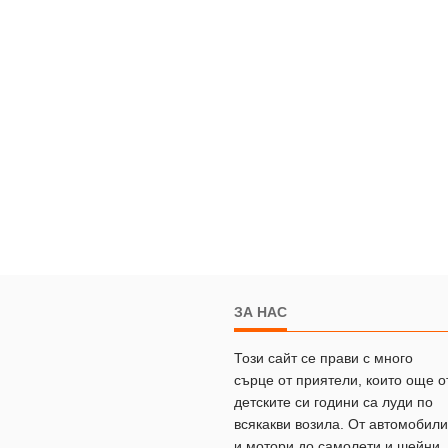
ЗА НАС
Този сайт се прави с много
сърце от приятели, които още о
детските си години са луди по
всякакви возила. От автомобили
и мотори до самолети и шейни.