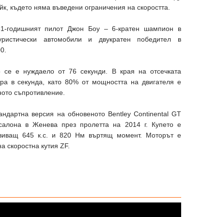
йк, където няма въведени ограничения на скоростта.
1-годишният пилот Джон Боу – 6-кратен шампион в
ристически автомобили и двукратен победител в
0.
о се е нуждаело от 76 секунди. В края на отсечката
ра в секунда, като 80% от мощността на двигателя е
ното съпротивление.
ндартна версия на обновеното Bentley Continental GT
салона в Женева през пролетта на 2014 г. Купето е
звиващ 645 к.с. и 820 Нм въртящ момент. Моторът е
а скоростна кутия ZF.