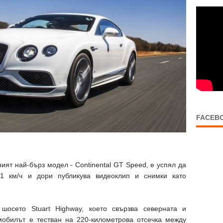
FACEB
ият най-бърз модел - Continental GT Speed, е успял да
31 км/ч и дори публикува видеоклип и снимки като
шосето Stuart Highway, което свързва северната и
омобилът е тестван на 220-километрова отсечка между