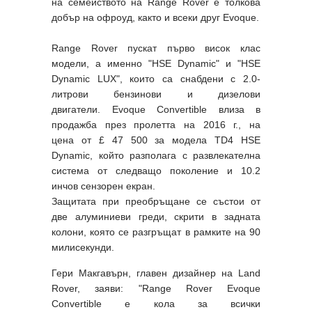
на семейството на Range Rover е толкова
добър на офроуд, както и всеки друг Evoque.
Range Rover пускат първо висок клас
модели, а именно "HSE Dynamic" и "HSE
Dynamic LUX", които са снабдени с 2.0-
литрови бензинови и дизелови
двигатели. Evoque Convertible влиза в
продажба през пролетта на 2016 г., на
цена от £ 47 500 за модела TD4 HSE
Dynamic, който разполага с развлекателна
система от следващо поколение и 10.2
инчов сензорен екран.
Защитата при преобръщане се състои от
две алуминиеви греди, скрити в задната
колони, която се разгръщат в рамките на 90
милисекунди.
Гери Макгавърн, главен дизайнер на Land
Rover, заяви: "Range Rover Evoque
Convertible е кола за всички