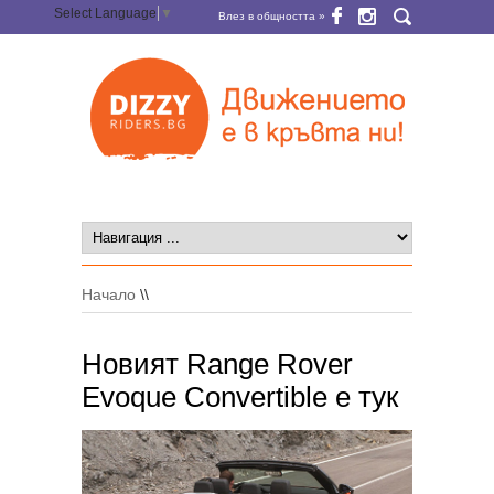
Select Language
▼
Влез в общността »
Начало
\\
Новият Range Rover
Evoque Convertible е тук