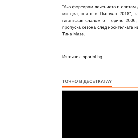
"Ако форсирам лечението и опитам д
ми цел, която е Пьончан 2018", к
гигантския слалом от Торино 2006,
пропуска сезона след носителката н
Тина Мазе.
Източник: sportal.bg
ТОЧНО В ДЕСЕТКАТА?