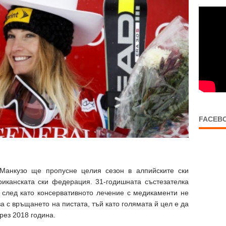
FACEB
Манкузо ще пропусне целия сезон в алпийските ски
риканската ски федерация. 31-годишната състезателка
 след като консервативното лечение с медикаменти не
а с връщането на пистата, тъй като голямата й цел е да
рез 2018 година.