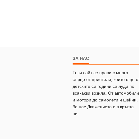
ЗА НАС
Този сайт се прави с много
сърце от приятели, които още о
детските си години са луди по
всякакви возила. От автомобили
и мотори до самолети и шейни.
За нас Движението е в кръвта
ни.