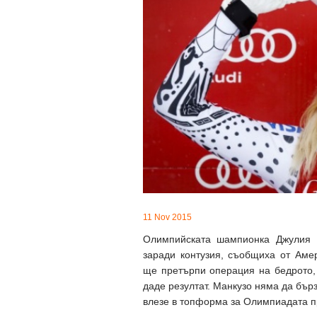
11 Nov 2015
Олимпийската шампионка Джулия 
заради контузия, съобщиха от Аме
ще претърпи операция на бедрото,
даде резултат. Манкузо няма да бърз
влезе в топформа за Олимпиадата п