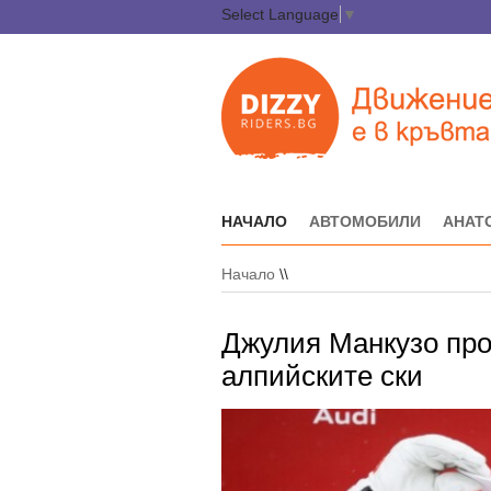
Select Language
▼
НАЧАЛО
АВТОМОБИЛИ
АНАТ
Начало
\\
Джулия Манкузо про
алпийските ски