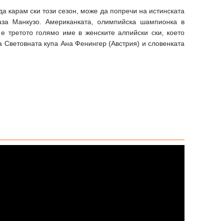
а карам ски този сезон, може да попречи на истинската
аза Манкузо. Американката, олимпийска шампионка в
 е третото голямо име в женските алпийски ски, което
а Световната купа Ана Фенингер (Австрия) и словенката