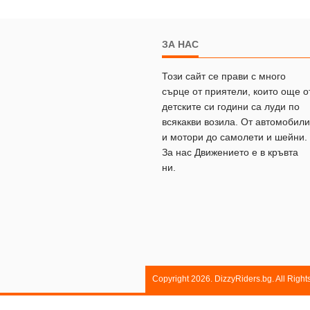
ЗА НАС
Този сайт се прави с много
сърце от приятели, които още о
детските си години са луди по
всякакви возила. От автомобили
и мотори до самолети и шейни.
За нас Движението е в кръвта
ни.
Copyright 2026. DizzyRiders.bg. All Righ