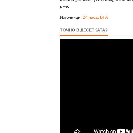
имe.
Източници:
24 часа
,
БТА
ТОЧНО В ДЕСЕТКАТА?