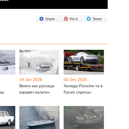
Share
Pin it
Tweet
19 Jan 2026
04 Dec 2025
Вижте как руснаци
Хиляди Porsche-та в
вш
изравят колите»
Русия спряха»