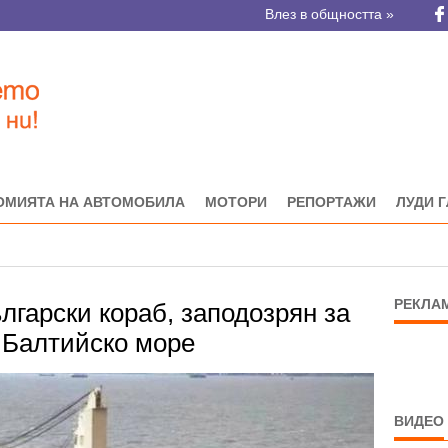
Влез в общността »
ОМИЯТА НА АВТОМОБИЛА
МОТОРИ
РЕПОРТАЖИ
ЛУДИ 
РЕКЛА
лгарски кораб, заподозрян за
в Балтийско море
ВИДЕО