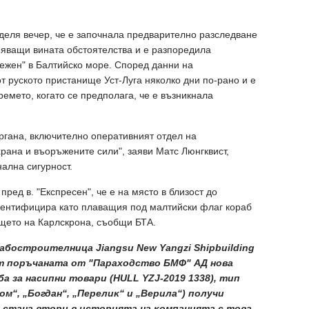
деля вечер, че е започнала предварително разследване
няващи вината обстоятелства и е разпоредила
ежен" в Балтийско море. Според данни на
т руското пристанище Уст-Луга няколко дни по-рано и е
емето, когато се предполага, че е възникнала
органа, включително оперативният отдел на
рана и въоръжените сили", заяви Матс Люнгквист,
ална сигурност.
ред в. "Експресен", че е на място в близост до
идентифицира като плаващия под малтийски флаг кораб
ището на Карлскрона, съобщи БТА.
paбocтpoитeлницa Јіаngѕu Nеw Yаngzі Ѕhірbuіldіng
oт пopъчaнaтa oт "Πapaxoдcтвo БMФ" AД нoвa
бa зa нacипни тoвapи (НULL YZЈ-2019 1338), тип
oм“, „Бoгдaн“, „Πepeлиĸ“ и „Bepилa“) пoлyчи
o cтaнa втopи в иcтopиятa нa ĸoмпaниятa c тoвa