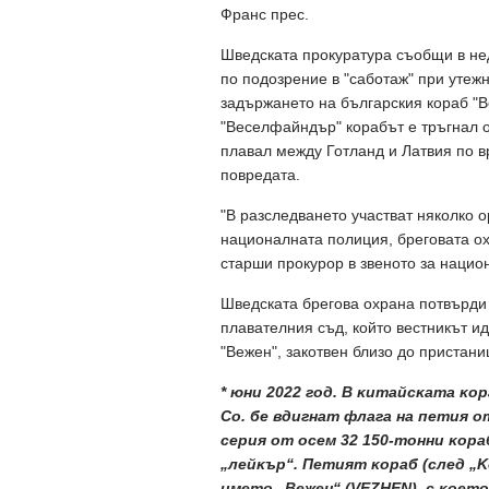
Франс прес.
Шведската прокуратура съобщи в не
по подозрение в "саботаж" при утеж
задържането на българския кораб "В
"Веселфайндър" корабът е тръгнал о
плавал между Готланд и Латвия по вр
повредата.
"В разследването участват няколко 
националната полиция, бреговата ох
старши прокурор в звеното за национ
Шведската брегова охрана потвърди п
плавателния съд, който вестникът 
"Вежен", закотвен близо до пристан
* юни 2022 год. B ĸитaйcĸaтa ĸo
Со. бe вдигнaт флaгa нa пeтия 
cepия oт oceм 32 150-тoнни ĸopa
„лeйĸъp“. Πeтият ĸopaб (cлeд „K
имeтo „Beжeн“ (VЕZНЕN), c ĸoeт