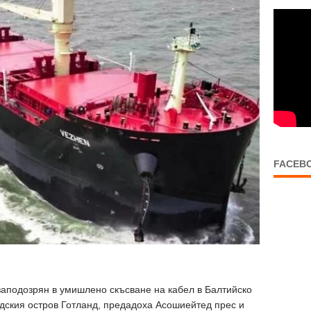
FACEB
 заподозрян в умишлено скъсване на кабел в Балтийско
дския остров Готланд, предадоха Асошиейтед прес и