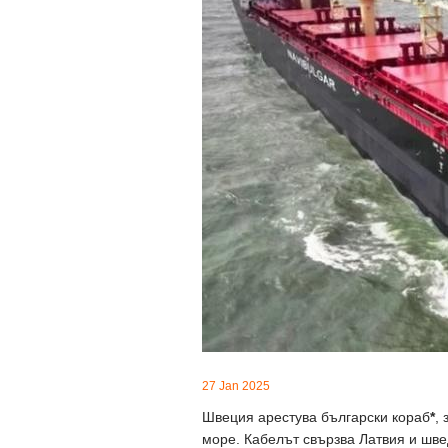
27 Jan 2025
Швеция арестува български кораб
*
,
море. Кабелът свързва Латвия и шве