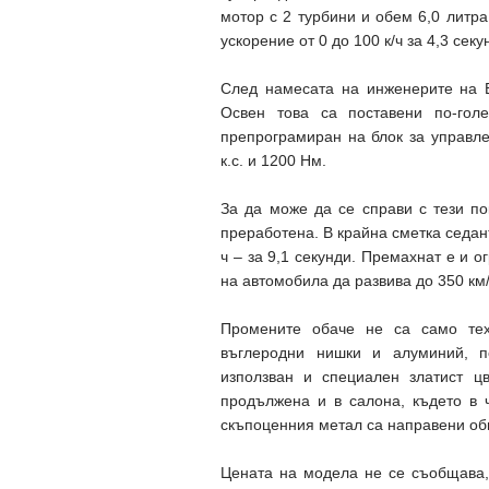
мотор с 2 турбини и обем 6,0 литра
ускорение от 0 до 100 к/ч за 4,3 секу
След намесата на инженерите на B
Освен това са поставени по-гол
препрограмиран на блок за управле
к.с. и 1200 Нм.
За да може да се справи с тези по
преработена. В крайна сметка седанът
ч – за 9,1 секунди. Премахнат е и о
на автомобила да развива до 350 км/
Промените обаче не са само тех
въглеродни нишки и алуминий, п
използван и специален златист цв
продължена и в салона, където в 
скъпоценния метал са направени об
Цената на модела не се съобщава,