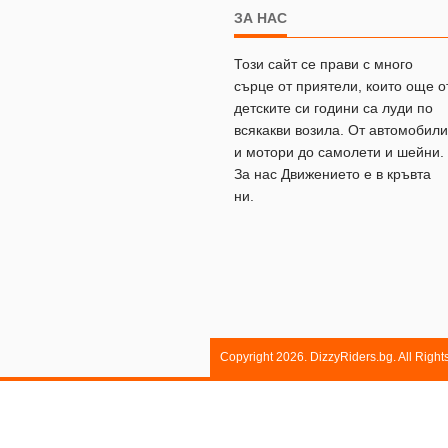
ЗА НАС
Този сайт се прави с много
сърце от приятели, които още о
детските си години са луди по
всякакви возила. От автомобили
и мотори до самолети и шейни.
За нас Движението е в кръвта
ни.
Copyright 2026. DizzyRiders.bg. All Righ