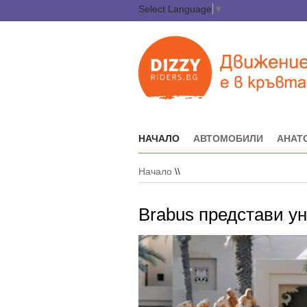
Select Language
▼
НАЧАЛО
АВТОМОБИЛИ
АНАТ
Начало
\\
Brabus представи у