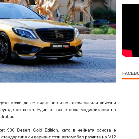
FACEB
ъдето може да се видят напълно откачени или кичозни
другаде по света. Един от тях е нова модификация на
Brabus.
t 900 Desert Gold Edition, като в нейната основа е
стандартния си вариант този автомобил разчита на V12