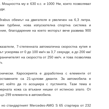
. Мощността му е 630 к.с. и 1000 Нм, които позволяват
нди.
rabus обемът на двигателя е увеличен на 6,3 литра.
еми турбини, нова изпускателна спортна система и
ние, благодарение на което моторът вече развива 900
казатели, 7-степенната автоматична скоростна кутия е
 ускорява от 0 до 100 км/ч за 3,7 секунди, а до 200 км/
граничителят на скоростта от 250 км/ч. и това позволява
ч.
нически. Каросерията е доработена с елементи от
оставените са 21-цолови джанти. За автомобила е
ят, който да го асоциира с пустинята. Тази тема е
черната кожа са втъкани нишки от истинско злато. От
що 299 елемента в автомобила.
 но стандартният Mercedes-AMG S 65 стартира от 232