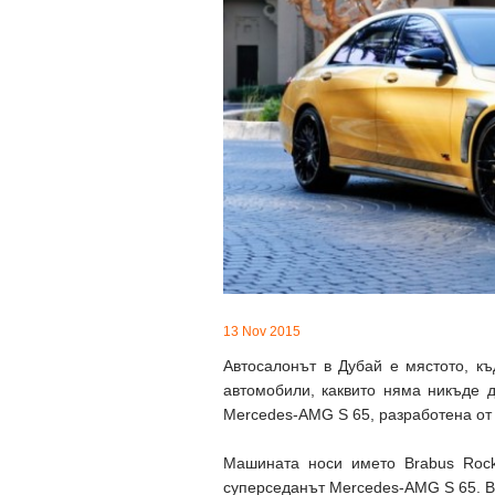
13 Nov 2015
Автосалонът в Дубай е мястото, к
автомобили, каквито няма никъде 
Mercedes-AMG S 65, разработена от 
Машината носи името Brabus Rocke
суперседанът Mercedes-AMG S 65. В 