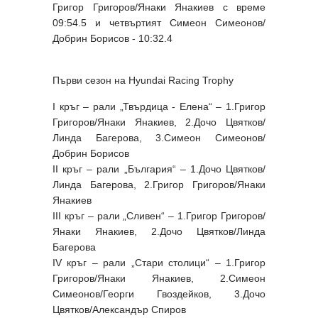
Григор Григоров/Янаки Янакиев с време
09:54.5 и четвъртият Симеон Симеонов/
Добрин Борисов - 10:32.4
Първи сезон на Hyundai Racing Trophy
I кръг – рали „Твърдица - Елена“ – 1.Григор
Григоров/Янаки Янакиев, 2.Дочо Цвятков/
Линда Багерова, 3.Симеон Симеонов/
Добрин Борисов
II кръг – рали „България“ – 1.Дочо Цвятков/
Линда Багерова, 2.Григор Григоров/Янаки
Янакиев
III кръг – рали „Сливен“ – 1.Григор Григоров/
Янаки Янакиев, 2.Дочо Цвятков/Линда
Багерова
IV кръг – рали „Стари столици“ – 1.Григор
Григоров/Янаки Янакиев, 2.Симеон
Симеонов/Георги Гвоздейков, 3.Дочо
Цвятков/Александър Спиров