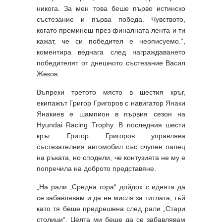
никога. За мен това беше първо истинско
състезание и първа победа. Чувството,
когато преминеш през финалната лента и ти
кажат, че си победител е неописуемо.“,
коментира веднага след награждаването
победителят от днешното състезание Васил
Жеков.
Въпреки третото място в шестия кръг,
екипажът Григор Григоров с навигатор Янаки
Янакиев е шампион в първия сезон на
Hyundai Racing Trophy. В последния шести
кръг Григор Григоров управлява
състезателния автомобил със счупен палец
на ръката, но сподели, че контузията не му е
попречила на доброто представяне.
„На рали „Средна гора“ дойдох с идеята да
се забавлявам и да не мисля за титлата, тъй
като тя беше предрешена след рали „Стари
столици“. Целта ми беше да се забавлявам