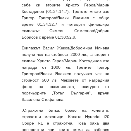
себе си вторите Христо Геров/Марин
Костадинов (01:34:14.7). Третото място зае
Григор Григоров/Янаки Янакиев с общо
време 01:34:32.7 и четвърти финишира
екипажът Симеон Симеонов/Добрин
Борисов с време 01:38:52.9.
Екипажът Васил Жеков/Добромира Илиева
получи чек на стойност 2000 лв., а вторият
екипаж Христо Геров/Марин Костадинов взе
награда от 1000 лв. Третите Григор
Григоров/Янаки Янакиев получиха чек на
стойност 500 лв. Чековете от наградния
фонд на шампионата, осигурен от
портньорите „Тотал България“, връчи
Василена Стефанова.
„Страхотна битка, браво на колегите,
страхотни механици. Колата Hyundai i20
Coupe R1 е страхотна. Това бяха два
невероятни дни, които няма да забравя