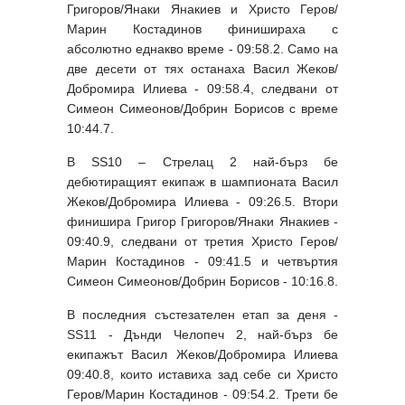
Григоров/Янаки Янакиев и Христо Геров/
Марин Костадинов финишираха с
абсолютно еднакво време - 09:58.2. Само на
две десети от тях останаха Васил Жеков/
Добромира Илиева - 09:58.4, следвани от
Симеон Симеонов/Добрин Борисов с време
10:44.7.
В SS10 – Стрелац 2 най-бърз бе
дебютиращият екипаж в шампионата Васил
Жеков/Добромира Илиева - 09:26.5. Втори
финишира Григор Григоров/Янаки Янакиев -
09:40.9, следвани от третия Христо Геров/
Марин Костадинов - 09:41.5 и четвъртия
Симеон Симеонов/Добрин Борисов - 10:16.8.
В последния състезателен етап за деня -
SS11 - Дънди Челопеч 2, най-бърз бе
екипажът Васил Жеков/Добромира Илиева
09:40.8, които иставиха зад себе си Христо
Геров/Марин Костадинов - 09:54.2. Трети бе