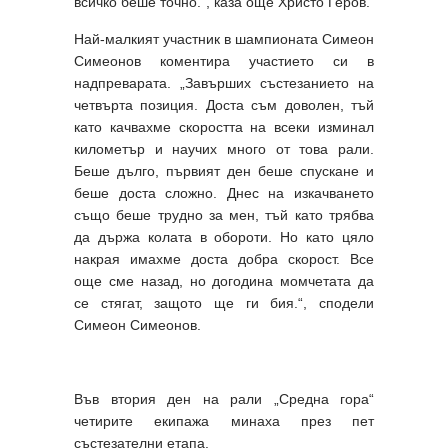
всичко беше точно.“, каза още Христо Геров.
Най-малкият участник в шампионата Симеон
Симеонов коментира участието си в
надпреварата. „Завърших състезанието на
четвърта позиция. Доста съм доволен, тъй
като качвахме скоростта на всеки изминал
километър и научих много от това рали.
Беше дълго, първият ден беше спускане и
беше доста сложно. Днес на изкачването
също беше трудно за мен, тъй като трябва
да държа колата в обороти. Но като цяло
накрая имахме доста добра скорост. Все
още сме назад, но догодина момчетата да
се стягат, защото ще ги бия.“, сподели
Симеон Симеонов.
Във втория ден на рали „Средна гора“
четирите екипажа минаха през пет
състезателни етапа.