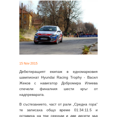
15 Nov 2015
Дебютиращият екипаж в едномарковия
шампионат Hyundai Racing Trophy - Васил
Жеков с навигатор Добромира Илиева
спечели финалния шести кръг от
надпреварата.
В състезанието, част от рали „Средна гора“
те записаха общо време 01:34:11.5 и
оставиха на три секунди и две десети зад