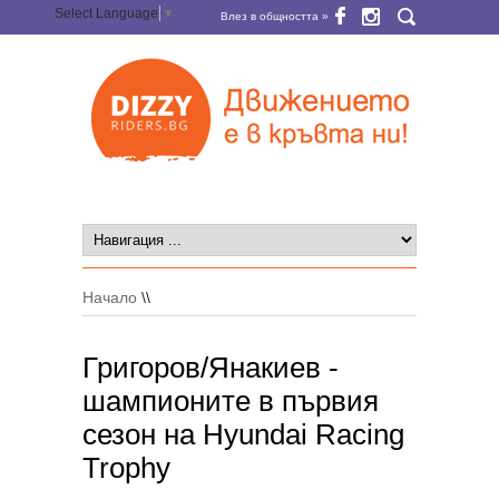
Select Language
▼
Влез в общността »
Начало
\\
Григоров/Янакиев -
шампионите в първия
сезон на Hyundai Racing
Trophy