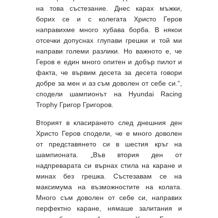
на това състезание. Днес карах мъжки,
борих се и с колегата Христо Геров
направихме много хубава борба. В някои
отсечки допуснах глупави грешки и той ми
направи големи разлики. Но важното е, че
Геров е един много опитен и добър пилот и
факта, че вървим десета за десета говори
добре за мен и аз съм доволен от себе си.“,
сподели шампионът на Hyundai Racing
Trophy Григор Григоров.
Вторият в класирането след днешния ден
Христо Геров сподели, че е много доволен
от представянето си в шестия кръг на
шампионата. „Във втория ден от
надпреварата си върнах стила на каране и
минах без грешка. Състезавам се на
максимума на възможностите на колата.
Много съм доволен от себе си, направих
перфектно каране, нямаше залитания и