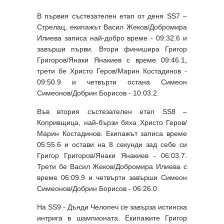
В първия състезателен етап от деня SS7 –
Стрелац, екипажът Васил Жеков/Добромира
Илиева записа най-добро време - 09:32.6 и
завърши първи. Втори финишира Григор
Григоров/Янаки Янакиев с време 09:46.1,
трети бе Христо Геров/Марин Костадинов -
09:50.9 и четвърти остана Симеон
Симеонов/Добрин Борисов - 10:03.2.
Във втория състезателен етап SS8 –
Копривщица, най-бързи бяха Христо Геров/
Марин Костадинов. Екипажът записа време
05:55.6 и остави на 8 секунди зад себе си
Григор Григоров/Янаки Янакиев - 06:03.7.
Трети бе Васил Жеков/Добромира Илиева с
време 06:09.9 и четвърти завърши Симеон
Симеонов/Добрин Борисов - 06:26.0.
На SS9 - Дънди Челопеч се завърза истинска
интрига в шампионата. Екипажите Григор