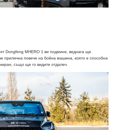
шият Dongfeng MHERO 1 ви подмине, веднага ще
 че прилична повече на бойна машина, която е способна
ркиран, също ще го видите отдалеч.