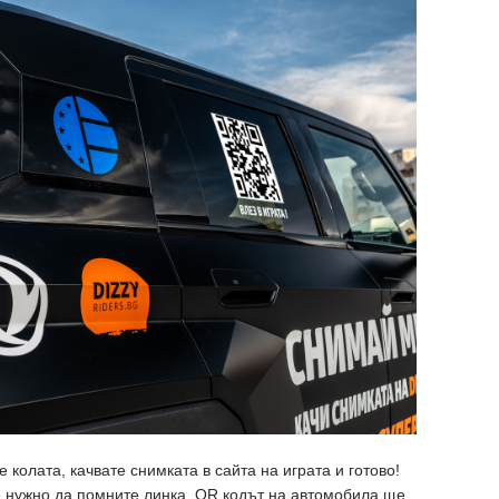
 колата, качвате снимката в сайта на играта и готово!
 нужно да помните линка. QR кодът на автомобила ще