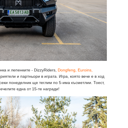
ка и лепенките - DizzyRiders,
Dongfeng,
Euroins,
иятели и партньори в играта. Игра, която вече е в ход
всеки понеделник ще теглим по 5-има късметлии. Тоест,
ечелите една от 15-те награди!