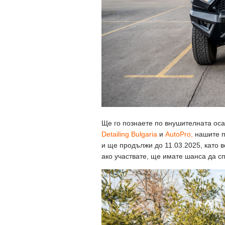
Ще го познаете по внушителната осан
Detailing Bulgaria
и
AutoPro,
нашите пр
и ще продължи до 11.03.2025, като 
ако участвате, ще имате шанса да сп