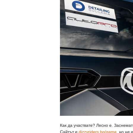
Как да участвате? Лесно е. Заснемате
Сайтът е
dizzyriders.bg/game,
но не е