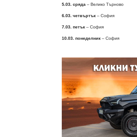
5.03. сряда
– Велико Търново
6.03. четвъртък
– София
7.03. петък
– София
10.03. понеделник
– София