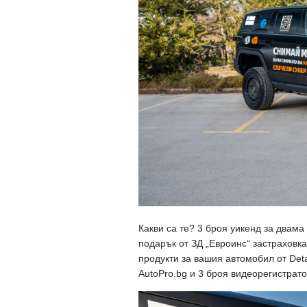
Какви са те? 3 броя уикенд за двама
подарък от ЗД „Евроинс“ застраховк
продукти за вашия автомобил от Detai
AutoPro.bg и 3 броя видеорегистрат