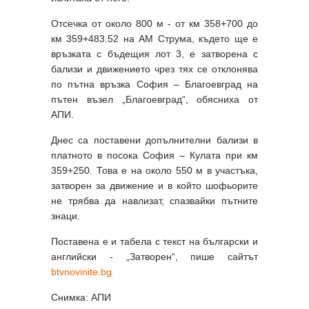
Отсечка от около 800 м - от км 358+700 до
км 359+483.52 на АМ Струма, където ще е
връзката с бъдещия лот 3, е затворена с
бализи и движението чрез тях се отклонява
по пътна връзка София – Благоевград на
пътен възел „Благоевград“, обясниха от
АПИ.
Днес са поставени допълнителни бализи в
платното в посока София – Кулата при км
359+250. Това е на около 550 м в участъка,
затворен за движение и в който шофьорите
не трябва да навлизат, спазвайки пътните
знаци.
Поставена е и табела с текст на български и
английски - „Затворен“, пише сайтът
btvnovinite.bg
Снимка: АПИ