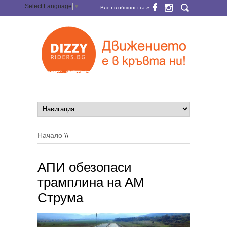
Select Language
▼
Влез в общността »
Начало
\\
АПИ обезопаси
трамплина на АМ
Струма