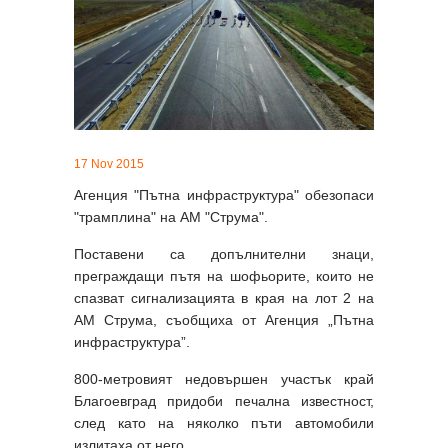
17 Nov 2015
Агенция "Пътна инфраструктура" обезопаси
"трамплина" на АМ "Струма".
Поставени са допълнителни знаци,
преграждащи пътя на шофьорите, които не
спазват сигнализацията в края на лот 2 на
АМ Струма, съобщиха от Агенция „Пътна
инфраструктура”.
800-метровият недовършен участък край
Благоевград придоби печална известност,
след като на няколко пъти автомобили
излитаха от него.