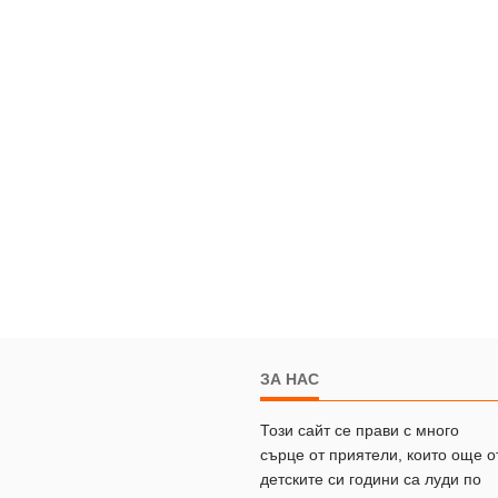
ЗА НАС
Този сайт се прави с много
сърце от приятели, които още о
детските си години са луди по