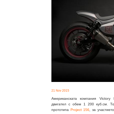
21 Nov 2015
Американската компания Victory 
двигател с обем 1 200 куб.см. То
прототипа
Project 156
, за участиет