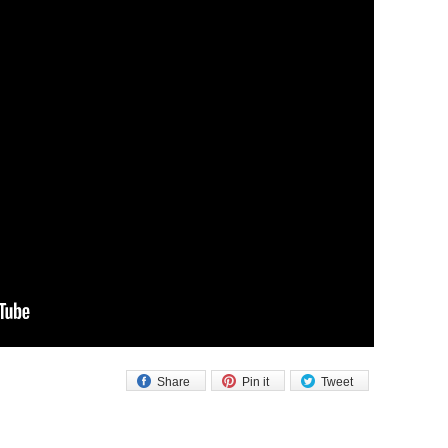
Share
Pin it
Tweet