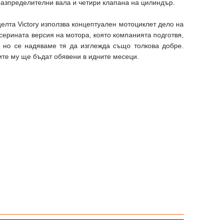
 разпределителни вала и четири клапана на цилиндър.
целта Victory използва концептуален мотоциклет дело на
ерината версия на мотора, която компанията подготвя,
, но се надяваме тя да изглежда също толкова добре.
е му ще бъдат обявени в идните месеци.