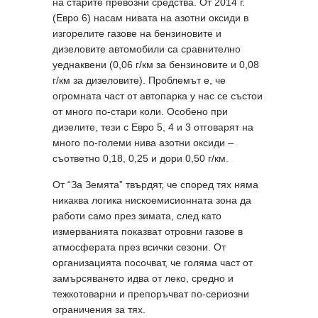
на старите превозни средства. От 2014 г.
(Евро 6) насам нивата на азотни оксиди в
изгорелите газове на бензиновите и
дизеловите автомобили са сравнително
уеднаквени (0,06 г/км за бензиновите и 0,08
г/км за дизеловите). Проблемът е, че
огромната част от автопарка у нас се състои
от много по-стари коли. Особено при
дизелите, тези с Евро 5, 4 и 3 отговарят на
много по-големи нива азотни оксиди –
съответно 0,18, 0,25 и дори 0,50 г/км.
От “За Земята” твърдят, че според тях няма
никаква логика нискоемисионната зона да
работи само през зимата, след като
измерванията показват отровни газове в
атмосферата през всички сезони. От
организацията посочват, че голяма част от
замърсяването идва от леко, средно и
тежкотоварни и препоръчват по-сериозни
ограничения за тях.