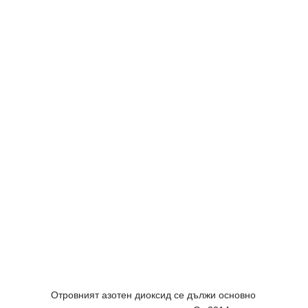
Отровният азотен диоксид се дължи основно