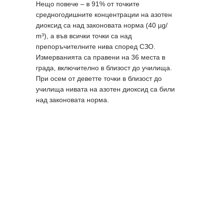
Нещо повече – в 91% от точките
средногодишните концентрации на азотен
диоксид са над законовата норма (40 µg/
m³), а във всички точки са над
препоръчителните нива според СЗО.
Измерванията са правени на 36 места в
града, включително в близост до училища.
При осем от деветте точки в близост до
училища нивата на азотен диоксид са били
над законовата норма.