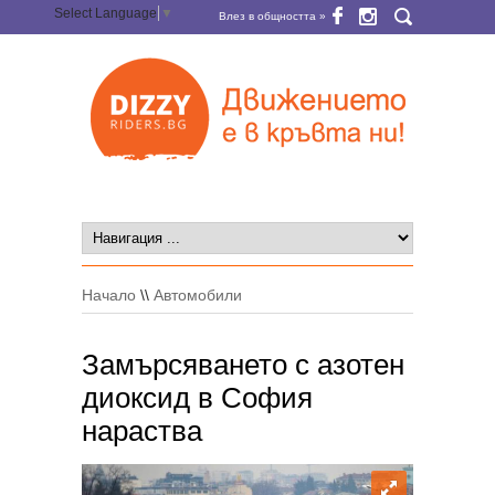
Select Language
▼
Влез в общността »
Начало
\\
Автомобили
Замърсяването с азотен
диоксид в София
нараства