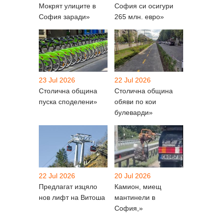
Мокрят улиците в
София си осигури
София заради»
265 млн. евро»
23 Jul 2026
22 Jul 2026
Столична община
Столична община
пуска споделени»
обяви по кои
булеварди»
22 Jul 2026
20 Jul 2026
Предлагат изцяло
Камион, миещ
нов лифт на Витоша
мантинели в
София,»